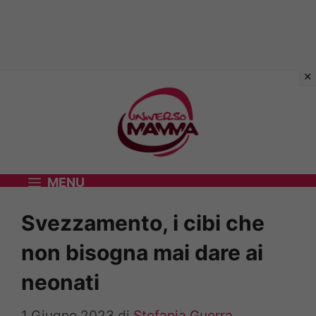
Vai
al
contenuto
MENU
Svezzamento, i cibi che
non bisogna mai dare ai
neonati
1 Giugno 2023
di
Stefania Guerra