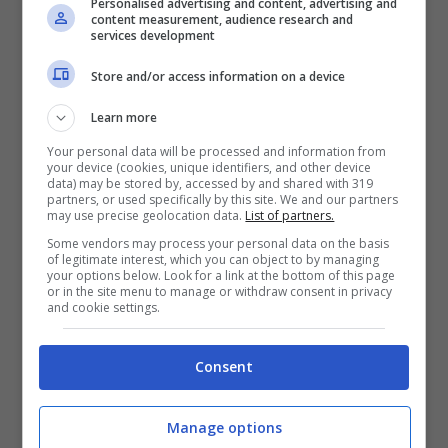
Personalised advertising and content, advertising and
emozionanti; ma
non si deve mai
content measurement, audience research and
services development
abbassare la guardia
. Esistono alcuni
alimenti che possono nuocere alla salute
Store and/or access information on a device
del piccolo e in alcuni casi concorrere a
Learn more
innescare il
soffocamento
.
Your personal data will be processed and information from
your device (cookies, unique identifiers, and other device
data) may be stored by, accessed by and shared with 319
partners, or used specifically by this site. We and our partners
may use precise geolocation data.
List of partners.
Some vendors may process your personal data on the basis
of legitimate interest, which you can object to by managing
your options below. Look for a link at the bottom of this page
or in the site menu to manage or withdraw consent in privacy
and cookie settings.
Consent
Manage options