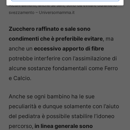
Alcuni alimenti, anche se sani, sono da evitare durante lo
svezzamento – Universomamma.it
Zucchero raffinato e sale sono
condimenti che è preferibile evitare
, ma
anche un
eccessivo apporto di fibre
potrebbe interferire con l’assimilazione di
alcune sostanze fondamentali come Ferro
e Calcio.
Anche se ogni bambino ha le sue
peculiarità e dunque solamente con l’aiuto
del pediatra è possibile stabilire l’idoneo
percorso,
in linea generale sono