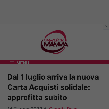
Vai
al
contenuto
MENU
Dal 1 luglio arriva la nuova
Carta Acquisti solidale:
approfitta subito
14 Giugno 2023
di
Claudio Rossi