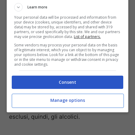
beni alimentari di prima necessità. I
Learn more
beneficiari dovranno rientrare in
Your personal data will be processed and information from
your device (cookies, unique identifiers, and other device
determinate fasce ISEE e non essere già
data) may be stored by, accessed by and shared with 319
partners, or used specifically by this site. We and our partners
percettori di altri sussidi o misure di
may use precise geolocation data.
List of partners.
inclusione sociale o sostegno alla povertà.
Some vendors may process your personal data on the basis
of legitimate interest, which you can object to by managing
Ogni famiglia avrà un importo di
382,50
your options below. Look for a link at the bottom of this page
or in the site menu to manage or withdraw consent in privacy
and cookie settings.
euro
erogati sulla carta rilasciata dalle
Poste. Il primo pagamento dovrà essere
Consent
effettuato
entro la data del 15 settembre
2023
e, come detto, dovrà riguardare beni
Manage options
alimentari di prima necessità. Sono
esclusi, quindi, gli alcolici.