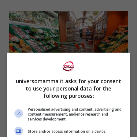
universomamma.it asks for your consent
to use your personal data for the
following purposes:
Tutto quello che c’è da sapere sulla Carta Acquisti Solidale
Personalised advertising and content, advertising and
foto: Ansa – (universomamma.it)
content measurement, audience research and
services development
Chi la avrà, potrà utilizzarla per acquistare
Store and/or access information on a device