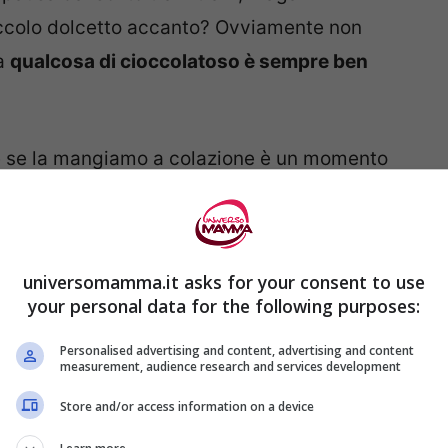
ccolo dolcetto accanto? Ovviamente non
ma
qualcosa di cioccolatoso è sempre ben
he se la mangiamo a colazione è un momento
per noi. I bambini ne andranno letteralmente
re all’interno sono morbidissimi e poi c’è il
universomamma.it asks for your consent to use
your personal data for the following purposes:
Personalised advertising and content, advertising and content
measurement, audience research and services development
Store and/or access information on a device