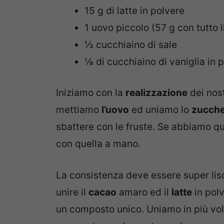
15 g di latte in polvere
1 uovo piccolo (57 g con tutto i
½ cucchiaino di sale
⅛ di cucchiaino di vaniglia in 
Iniziamo con la
realizzazione
dei nost
mettiamo
l’uovo
ed uniamo lo
zucch
sbattere con le fruste. Se abbiamo qu
con quella a mano.
La consistenza deve essere super lisc
unire il
cacao
amaro ed il
latte
in pol
un composto unico. Uniamo in più vol