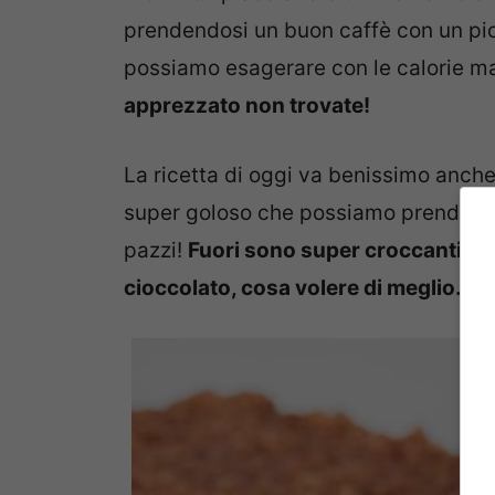
prendendosi un buon caffè con un pi
possiamo esagerare con le calorie 
apprezzato non trovate!
La ricetta di oggi va benissimo anc
super goloso che possiamo prenderci 
pazzi!
Fuori sono super croccanti ment
cioccolato, cosa volere di meglio.