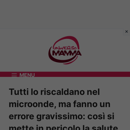
Vai
al
contenuto
MENU
Tutti lo riscaldano nel
microonde, ma fanno un
errore gravissimo: così si
mette in pericolo la salute