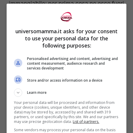
immangiabile; per prima cosa ne esce fuori
un “blob” brutto a vedersi e soprattutto
sviluppa sostanze tossiche
per
universomamma.it asks for your consent
l’organismo. Le
verdure a foglia verde
, poi,
to use your personal data for the
subiscono una trasformazione degli ioni
following purposes:
nitrati, che con le onde elettromagnetiche
Personalised advertising and content, advertising and
diventano nitrosammine, sostanze note
content measurement, audience research and
services development
per essere non salutari.
Store and/or access information on a device
Forse qualcuno avrà sperimentato (a sue
Learn more
spese) che
le uova messe nel microonde,
Your personal data will be processed and information from
your device (cookies, unique identifiers, and other device
semplicemente, esplodono
. E la cosa
data) may be stored by, accessed by and shared with 319
partners, or used specifically by this site. We and our partners
may use precise geolocation data.
List of partners.
ancora più negativa è che il processo che
Some vendors may process your personal data on the basis