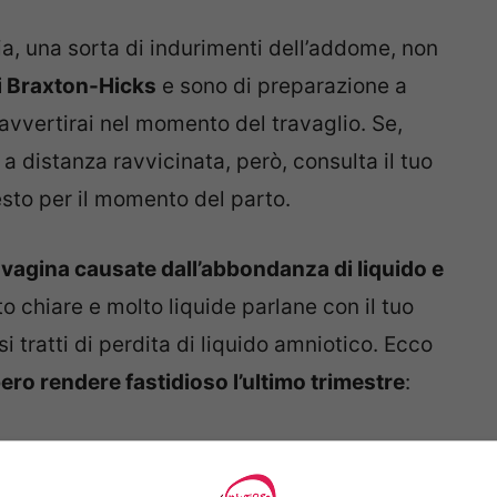
ia, una sorta di indurimenti dell’addome, non
i Braxton-Hicks
e sono di preparazione a
avvertirai nel momento del travaglio. Se,
 a distanza ravvicinata, però, consulta il tuo
sto per il momento del parto.
a vagina causate dall’abbondanza di liquido e
to chiare e molto liquide parlane con il tuo
 tratti di perdita di liquido amniotico. Ecco
ero rendere fastidioso l’ultimo trimestre
: