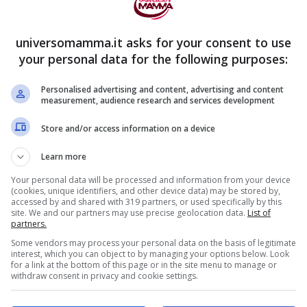
universomamma.it asks for your consent to use
your personal data for the following purposes:
Personalised advertising and content, advertising and content
measurement, audience research and services development
Store and/or access information on a device
ome e
Learn more
Your personal data will be processed and information from your device
(cookies, unique identifiers, and other device data) may be stored by,
o, è una cosa che accomuna molte donne
accessed by and shared with 319 partners, or used specifically by this
site. We and our partners may use precise geolocation data.
List of
che si paga senza troppe resistenze) per un
partners.
Some vendors may process your personal data on the basis of legitimate
uo figlio.
interest, which you can object to by managing your options below. Look
for a link at the bottom of this page or in the site menu to manage or
withdraw consent in privacy and cookie settings.