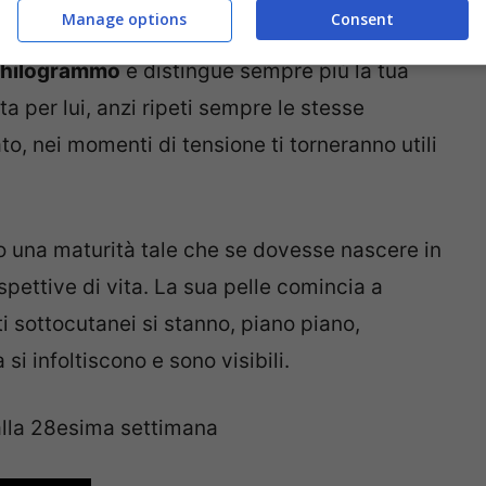
Manage options
Consent
i gestazione
il tuo bimbo è lungo tra i 36 e i
 chilogrammo
e distingue sempre più la tua
a per lui, anzi ripeti sempre le stesse
o, nei momenti di tensione ti torneranno utili
o una maturità tale che se dovesse nascere in
ettive di vita. La sua pelle comincia a
i sottocutanei si stanno, piano piano,
si infoltiscono e sono visibili.
alla 28esima settimana