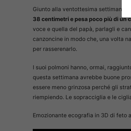
Giunto alla ventottesima settimana d
38 centimetri e pesa poco più di un
voce e quella del papà, parlagli e cant
canzoncine in modo che, una volta nat
per rasserenarlo.
I suoi polmoni hanno, ormai, raggiunt
questa settimana avrebbe buone prosp
essere meno grinzosa perché gli strat
riempiendo. Le sopracciglia e le ciglia 
Emozionante ecografia in 3D di feto 