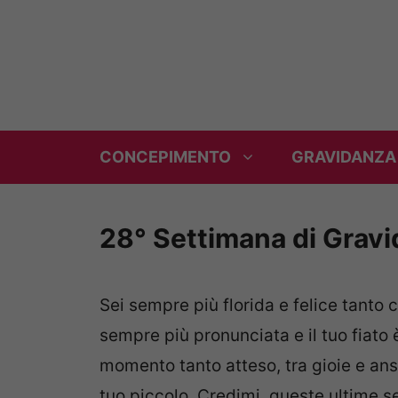
Vai
al
contenuto
CONCEPIMENTO
GRAVIDANZA
28° Settimana di Grav
Sei sempre più florida e felice tanto 
sempre più pronunciata e il tuo fiat
momento tanto atteso, tra gioie e ansie
tuo piccolo. Credimi, queste ultime s