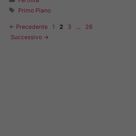
Fertilità
Tag
Primo Piano
Pagina
Pagina
Pagina
Pagina
←
Precedente
1
2
3
…
26
Successivo
→