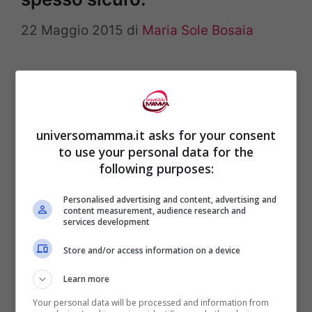
22 Maggio 2015
di
Maria Sole Bosaia
Una ricerca americana ha scoperto che
solo il 20% delle donne che hanno avuto un
cesareo tenta il parto vaginale. Il 30% di
universomamma.it asks for your consent
queste poi ricorre comunque al cesareo.
to use your personal data for the
following purposes:
Categorie
News
Personalised advertising and content, advertising and
content measurement, audience research and
Tag
services development
Primo Piano
Store and/or access information on a device
Dopo il parto la vagina ritorna
Learn more
come prima? La risposta degli
Your personal data will be processed and information from