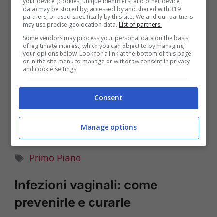
esperti
your device (cookies, unique identifiers, and other device
data) may be stored by, accessed by and shared with 319
partners, or used specifically by this site. We and our partners
8 Gennaio 2015
di
Maria Sole Bosaia
may use precise geolocation data.
List of partners.
Some vendors may process your personal data on the basis
of legitimate interest, which you can object to by managing
your options below. Look for a link at the bottom of this page
Dopo il parto la vagina può avere difficoltà
or in the site menu to manage or withdraw consent in privacy
and cookie settings.
a tornare come prima, ecco perché e come
fare per tonificare i muscoli che si sono
Consent
allentati.
Manage options
Categorie
News
Tag
Primo Piano
Infezioni vaginali: come
prevenirle e curarle