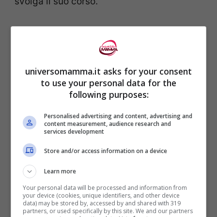
svolga il suo corso.
I
sintomi sono febbre e arrossamento,
soprattutto della zona delle guance,
ed in
seguito
macchie rosse
sul tronco e su
universomamma.it asks for your consent
braccia e gambe. La
quinta malattia
non
to use your personal data for the
following purposes:
presenta particolari forme di
trattamento
,
se non quelle per abbassare la
Personalised advertising and content, advertising and
content measurement, audience research and
febbre, poiché, essendo di origine virale,
services development
deve poter avere il suo decorso. Colpisce
Store and/or access information on a device
principalmente bimbi in età scolare.
Learn more
Your personal data will be processed and information from
Malattie esantematiche: la
your device (cookies, unique identifiers, and other device
data) may be stored by, accessed by and shared with 319
Sesta Malattia
partners, or used specifically by this site. We and our partners