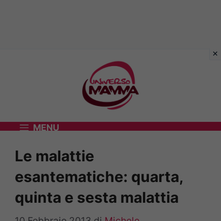
Vai
al
contenuto
MENU
Le malattie
esantematiche: quarta,
quinta e sesta malattia
10 Febbraio 2013
di
Michele