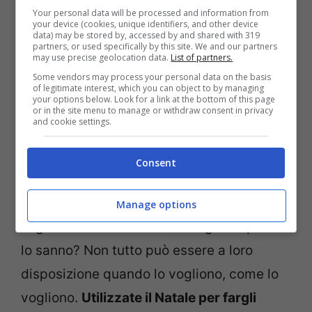
Your personal data will be processed and information from
insegnamenti preziosi come come
your device (cookies, unique identifiers, and other device
data) may be stored by, accessed by and shared with 319
resilienza
,
perseveranza
,
intraprendenza
.
partners, or used specifically by this site. We and our partners
may use precise geolocation data.
List of partners.
Così facendo gli date opportunità di
Some vendors may process your personal data on the basis
imparare che possono sopravvivere alle
of legitimate interest, which you can object to by managing
your options below. Look for a link at the bottom of this page
or in the site menu to manage or withdraw consent in privacy
piccole delusioni della vita, e che
and cookie settings.
“sopravviveranno” anche di fronte alla
delusione per un regalo non azzeccato.
Consent
5-
Dividere le spese.
I soldi non crescono
Manage options
sugli alberi. Ma i bambini e ragazzi questo
lo sanno? Non tutto può essere a loro
disposizione quando lo vogliono, come lo
vogliono.
Utilizzate il Natale per fargli