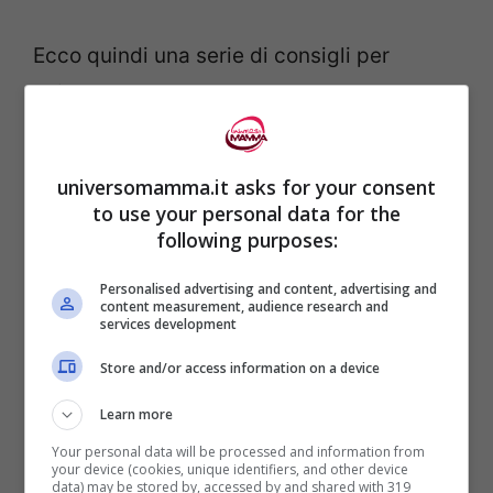
Ecco quindi una serie di consigli per
evitare:
universomamma.it asks for your consent
to use your personal data for the
following purposes:
Personalised advertising and content, advertising and
content measurement, audience research and
services development
Store and/or access information on a device
Learn more
tosse,
Your personal data will be processed and information from
your device (cookies, unique identifiers, and other device
data) may be stored by, accessed by and shared with 319
raffreddore,