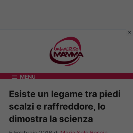
Vai
al
contenuto
MENU
Esiste un legame tra piedi
scalzi e raffreddore, lo
dimostra la scienza
5 Febbraio 2016
di
Maria Sole Bosaia