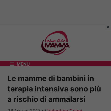
Vai
al
contenuto
MENU
Le mamme di bambini in
terapia intensiva sono più
a rischio di ammalarsi
28 Marzo 2017
di
Valentina Colmi