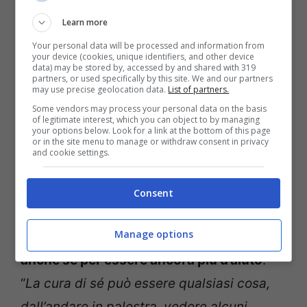
bisogno. E per chiedere loro di nuovo se vi
Learn more
siete dimenticati o non avete capito
– dice
Your personal data will be processed and information from
Malone –
Ponete domande ai medici, non a
your device (cookies, unique identifiers, and other device
data) may be stored by, accessed by and shared with 319
Internet!
”
partners, or used specifically by this site. We and our partners
may use precise geolocation data.
List of partners.
Some vendors may process your personal data on the basis
3 –
Prendersi cura di sé:
Ogni nuova
of legitimate interest, which you can object to by managing
your options below. Look for a link at the bottom of this page
or in the site menu to manage or withdraw consent in privacy
mamma deve imparare come prendersi
and cookie settings.
cura di se stessa in modo che possa
occuparsi del bambino, anche se sente la
Consent
necessità di trascorrere tutto il tempo
Manage options
libero con il figlio. Eppure
bisogna pensare
anche sé per essere ancora più d’aiuto
:
“
La cura di sé può essere qualsiasi cosa,
dall’andare in palestra, vedere alcuni