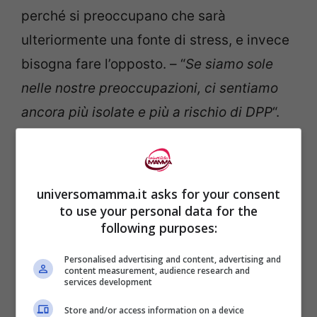
perché si preoccupano che sarà
ulteriormente una fonte di stress, e invece
bisogna fare l’opposto. – “
Se siamo sole
nelle nostre preoccupazioni, ci sentiamo
ancora più isolate e più a rischio di DPP
“.
2 –
Chiedere spiegazioni ai medici:
i
sanitari informano i genitori su ciò che sta
universomamma.it asks for your consent
accadendo, ma magari a volte capita di
to use your personal data for the
following purposes:
non comprendere appieno quel che viene
detto.
Chiedere chiarimenti non fa di te un
Personalised advertising and content, advertising and
content measurement, audience research and
cattivo genitore
. “
Sentitevi a vostro agio
services development
nel chiedere tutte le domande di cui avete
Store and/or access information on a device