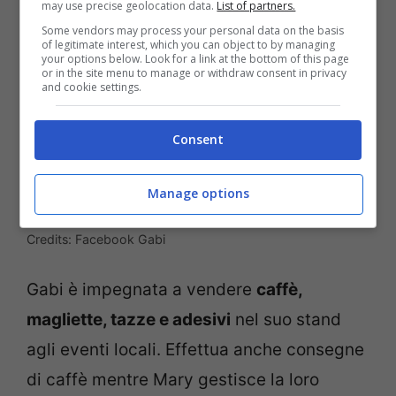
may use precise geolocation data.
List of partners.
Some vendors may process your personal data on the basis
of legitimate interest, which you can object to by managing
your options below. Look for a link at the bottom of this page
or in the site menu to manage or withdraw consent in privacy
and cookie settings.
Consent
Manage options
Credits: Facebook Gabi
Gabi è impegnata a vendere
caffè,
magliette, tazze e adesivi
nel suo stand
agli eventi locali. Effettua anche consegne
di caffè mentre Mary gestisce la loro