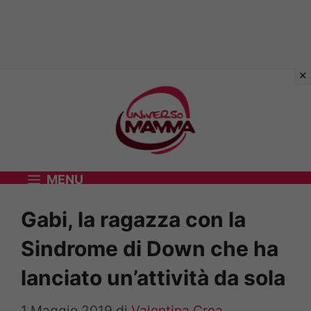
Vai
al
contenuto
MENU
Gabi, la ragazza con la
Sindrome di Down che ha
lanciato un’attività da sola
1 Maggio 2019
di
Valentina Crea