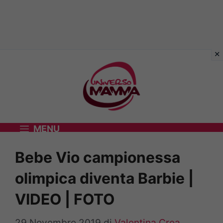
Vai
al
contenuto
MENU
Bebe Vio campionessa
olimpica diventa Barbie |
VIDEO | FOTO
29 Novembre 2019
di
Valentina Crea