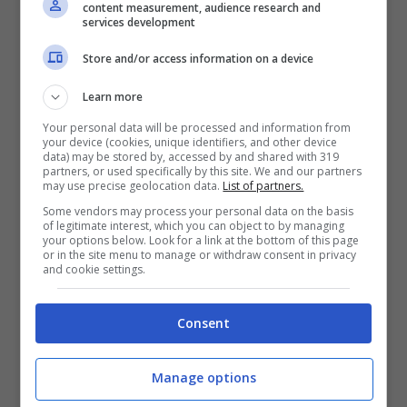
content measurement, audience research and
services development
Bebe Vio campionessa olimpica diventa Barbie | VIDEO |
Store and/or access information on a device
FOTO – Universomamma.it
Learn more
Your personal data will be processed and information from
your device (cookies, unique identifiers, and other device
data) may be stored by, accessed by and shared with 319
partners, or used specifically by this site. We and our partners
may use precise geolocation data.
List of partners.
Some vendors may process your personal data on the basis
of legitimate interest, which you can object to by managing
your options below. Look for a link at the bottom of this page
or in the site menu to manage or withdraw consent in privacy
and cookie settings.
Consent
LEGGI ANCHE >
BEBE VIO VINCE LA
Manage options
COPPA DEL MONDO PER LA QUARTA