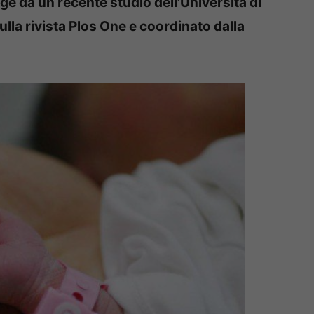
e da un recente studio dell’Università di
lla rivista Plos One e coordinato dalla