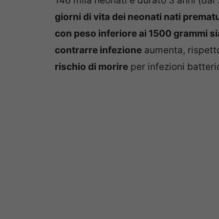
146 mila neonati e durato 3 anni (da
giorni di vita dei neonati nati premat
con peso inferiore ai 1500 grammi sia
contrarre infezione
aumenta, rispetto
rischio di morire
per infezioni batter