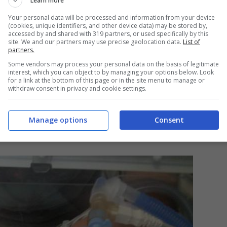
Learn more
ie intensive di tutto il mondo vengono attuate
Your personal data will be processed and information from your device
(cookies, unique identifiers, and other device data) may be stored by,
rollo delle infezioni. Si tratta di un campo in
accessed by and shared with 319 partners, or used specifically by this
site. We and our partners may use precise geolocation data.
List of
impegno continuo di tutto il personale,
partners.
Some vendors may process your personal data on the basis of legitimate
formazione continua e l’uso di tecniche
interest, which you can object to by managing your options below. Look
for a link at the bottom of this page or in the site menu to manage or
withdraw consent in privacy and cookie settings.
corgimenti per evitare le
Manage options
Consent
turi?