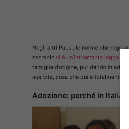
Negli altri Paesi, le norme che regolan
esempio
vi è un’importante legge co
famiglia d’origine, pur dando in adoz
sua vita, cosa che qui è totalmente e
Adozione: perché in Italia è