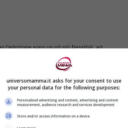
o l’adozione sono un pò più flessibili, ad
me quella dell’adozione aperta
in cui la
ione il bambino, potrà sempre far parte della
sclusa, ma solo possibile con l’affidamento.
universomamma.it asks for your consent to use
your personal data for the following purposes:
 così tanto difficile il percorso?
Personalised advertising and content, advertising and content
measurement, audience research and services development
Store and/or access information on a device