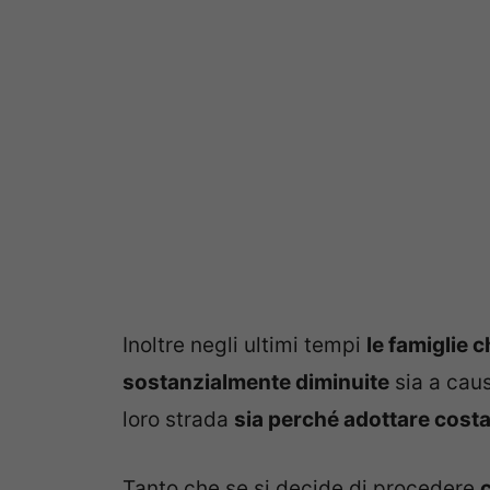
Inoltre negli ultimi tempi
le famiglie 
sostanzialmente diminuite
sia a caus
loro strada
sia perché adottare cost
Tanto che se si decide di procedere
c