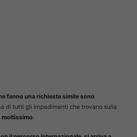
che fanno una richiesta simile sono
a di tutti gli impedimenti che trovano sulla
a moltissimo
.
on il percorso internazionale, si arriva a