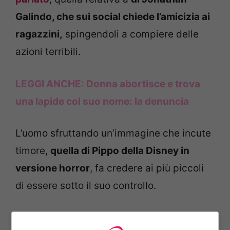
Galindo, che sui social chiede l’amicizia ai
ragazzini,
spingendoli a compiere delle
azioni terribili.
LEGGI ANCHE:
Donna abortisce e trova
una lapide col suo nome: la denuncia
L’uomo sfruttando un’immagine che incute
timore,
quella di Pippo della Disney in
versione horror
, fa credere ai più piccoli
di essere sotto il suo controllo.
Ecco cosa ha scritto una mamma via