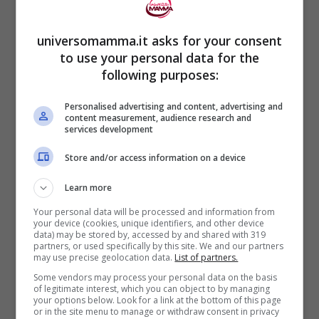
Facebook:
“ATTENZIONE: controllate i
computer, i cellulari, i social dei vostri figli.
universomamma.it asks for your consent
C’è un Brutto gioco che gira, se trovate
to use your personal data for the
following purposes:
JONATHAN GALINDO o GANILDO un uomo
con un cappuccio nero che somiglia a
Personalised advertising and content, advertising and
content measurement, audience research and
Pippo della Disney che manda la richiesta
services development
di amicizia su FACEBOOK, INSTAGRAM, TIK
Store and/or access information on a device
TOK ecc., controllate subito tutto e
Learn more
prendete provvedimenti, perché con la
Your personal data will be processed and information from
your device (cookies, unique identifiers, and other device
scusa dei giochi ,delle sfide e dei livelli da
data) may be stored by, accessed by and shared with 319
partners, or used specifically by this site. We and our partners
superare convince i bambini a fare cose
may use precise geolocation data.
List of partners.
pericolose. Controlliamo a prescindere da
Some vendors may process your personal data on the basis
of legitimate interest, which you can object to by managing
questo profilo l’uso dei social e delle App
your options below. Look for a link at the bottom of this page
or in the site menu to manage or withdraw consent in privacy