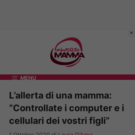
Vai
al
contenuto
MENU
L’allerta di una mamma:
“Controllate i computer e i
cellulari dei vostri figli”
1 Ottobre 2020
di
Laura D'Arpa