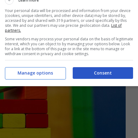
Learn more
ambini: ecco i più comuni
Your personal data will be processed and information from your device
(cookies, unique identifiers, and other device data) may be stored by,
accessed by and shared with 319 partners, or used specifically by this
site. We and our partners may use precise geolocation data.
List of
partners.
Some vendors may process your personal data on the basis of legitimate
interest, which you can object to by managing your options below. Look
for a link at the bottom of this page or in the site menu to manage or
withdraw consent in privacy and cookie settings.
Manage options
Consent