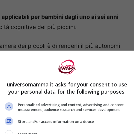
applicabili per bambini dagli uno ai sei anni
ità cognitive dei più piccini.
amera dei piccoli è di renderli il più autonomi
coli siano in grado di non dipendere da
universomamma.it asks for your consent to use
 da te, manuali e pratici,
perché il fulcro di
your personal data for the following purposes:
tale per il metodo montessori.
Personalised advertising and content, advertising and content
measurement, audience research and services development
ul metodo montessori anche per i giochi è
Store and/or access information on a device
orrere: o il fai da te o acquistarli.