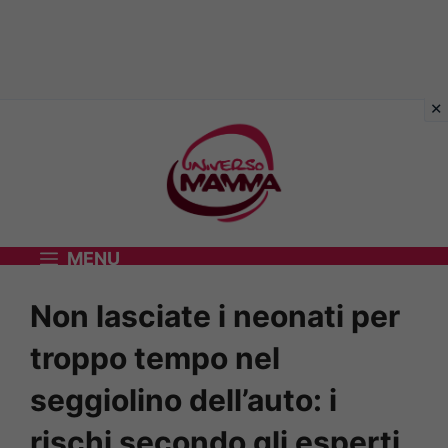
Vai
al
contenuto
MENU
Non lasciate i neonati per
troppo tempo nel
seggiolino dell’auto: i
rischi secondo gli esperti