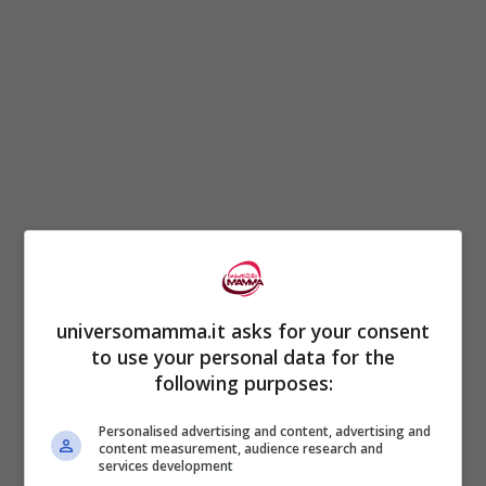
Non si tratta di problemi sconosciuti, su
questi rischi del seggiolino per i neonati
esistono
tanti studi ormai anche
universomamma.it asks for your consent
to use your personal data for the
ventennali
.
following purposes:
Già nel 2001,
uno studio
pubblicato sulla
Personalised advertising and content, advertising and
content measurement, audience research and
prestigiosa rivista scientifica americana
services development