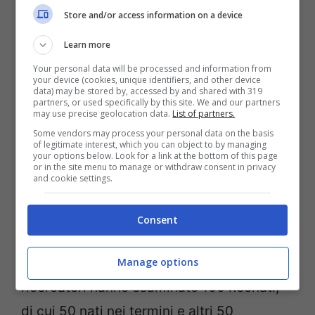
Pediatrics
metteva in guardia sui
rischi in
Store and/or access information on a device
particolare per i neonati
di
viaggiare in
Learn more
auto sul seggiolino
. Problemi che
Your personal data will be processed and information from
riguardano in primo luogo i
prematuri
, a
your device (cookies, unique identifiers, and other device
data) may be stored by, accessed by and shared with 319
rischio di apnea, bradicardia e, appunto,
partners, or used specifically by this site. We and our partners
may use precise geolocation data.
List of partners.
desaturazione dell’ossigeno nel sangue.
Some vendors may process your personal data on the basis
of legitimate interest, which you can object to by managing
your options below. Look for a link at the bottom of this page
or in the site menu to manage or withdraw consent in privacy
LEGGI ANCHE:
BAMBINI GRANDI IN AUTO:
and cookie settings.
QUANDO È SICURO ABBANDONARE IL
SEGGIOLINO | VIDEO
Consent
Manage options
Nello studio pubblicato su
Pediatrics
, i
ricercatori hanno esaminato 100 neonati,
di cui 50 nati nei termini e altri 50