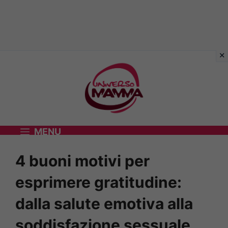
Vai
al
contenuto
MENU
4 buoni motivi per
esprimere gratitudine:
dalla salute emotiva alla
soddisfazione sessuale