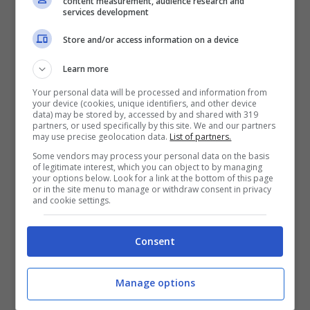
content measurement, audience research and
services development
psicologo
, ha individuato e raggruppato
Store and/or access information on a device
su
Psychology Today
4 motivi
scientificamente dimostrati
per cui essere
Learn more
grati ci fa bene:
Your personal data will be processed and information from
your device (cookies, unique identifiers, and other device
data) may be stored by, accessed by and shared with 319
partners, or used specifically by this site. We and our partners
may use precise geolocation data.
List of partners.
Some vendors may process your personal data on the basis
of legitimate interest, which you can object to by managing
your options below. Look for a link at the bottom of this page
or in the site menu to manage or withdraw consent in privacy
and cookie settings.
Consent
Manage options