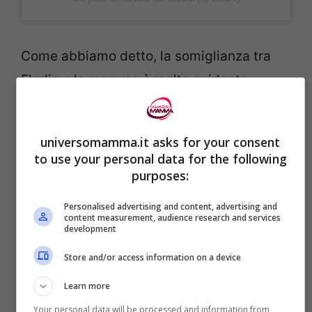
Come abbiamo detto, la somiglianza tra
Elodie e la mamma è molto evidente,
stessi occhi verdi e stesse labbra carnose.
Lo sguardo rivela di entrambe una vita
universomamma.it asks for your consent
difficile che, tuttavia, ha ritrovato il
to use your personal data for the following
sereno
. Elodie, è sempre stata una donna
purposes:
forte, che non ha mai chiesto aiuto a
Personalised advertising and content, advertising and
content measurement, audience research and services
nessuno. Oggi, però, la sua visione della
development
vita è cambiata.
La cantante ha rivelato di
Store and/or access information on a device
aver capito che, a volte, lasciarsi andare
Learn more
alle emozioni non è poi così sbagliato
.
A
Your personal data will be processed and information from