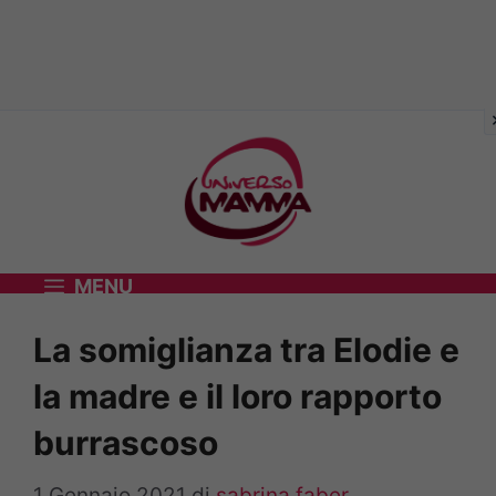
Vai
al
contenuto
MENU
La somiglianza tra Elodie e
la madre e il loro rapporto
burrascoso
1 Gennaio 2021
di
sabrina faber