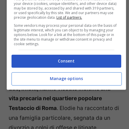
proposito, avete letto le rivelazioni shock
your device (cookies, unique identifiers, and other device data)
may be stored by, accessed by and shared with 319 partners,
di Elodie?
or used specifically by this site. We and our partners may use
precise geolocation data.
List of partners.
Some vendors may process your personal data on the basis of
Tornando alla somiglianza tra Elodie e la
legitimate interest, which you can object to by managing your
options below. Look for a link at the bottom of this page or in
madre e il loro legame, anche se oggi
the site menu to manage or withdraw consent in privacy and
cookie settings.
sembrano molto unite, in passato, le due
hanno avuto un rapporto molto
Consent
burrascoso, rapporto che la cantante ha
descritto come delle montagne russe.
Le
Manage options
due, infatti, hanno vissuto insieme una
vita precaria nel quartiere popolare
Testaccio di Roma
. Elodie ha raccontato di
una famiglia particolare, segnata da un
divorzio a colpi di offese e litigate.