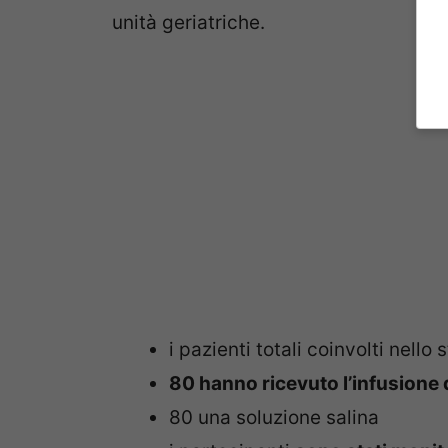
unità geriatriche.
i pazienti totali coinvolti nello
80 hanno ricevuto l’infusione
80 una soluzione salina