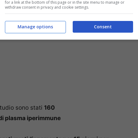
for a link at the bottom of this page or in the site menu to manage or
withdraw consent in privacy and cookie settings.
Manage options
Consent
 studio sono stati
160
 di plasma iperimmune