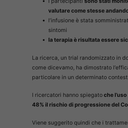
i partecipanti
sono stati monit
valutare come stesse andando 
l’infusione è stata somministra
sintomi
la terapia è risultata essere s
La ricerca, un trial randomizzato in d
come dicevamo, ha dimostrato l’effi
particolare in un determinato contest
I ricercatori hanno spiegato
che l’uso 
48% il rischio di progressione del Co
Viene suggerito quindi che i trattame