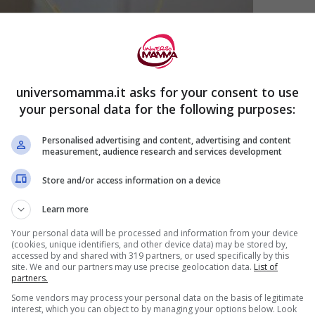
universomamma.it asks for your consent to use
vato ad utilizzare i
l plasma iperimmune.
your personal data for the following purposes:
Personalised advertising and content, advertising and content
i mesi fa, aveva raccontato di aver avuto il
measurement, audience research and services development
Store and/or access information on a device
Learn more
e New England Journal of Medicine
ha
Your personal data will be processed and information from your device
immune
nella lotta al virus che ci tiene in
(cookies, unique identifiers, and other device data) may be stored by,
accessed by and shared with 319 partners, or used specifically by this
site. We and our partners may use precise geolocation data.
List of
partners.
Some vendors may process your personal data on the basis of legitimate
ondotto in Argentina presso centri clinic e
interest, which you can object to by managing your options below. Look