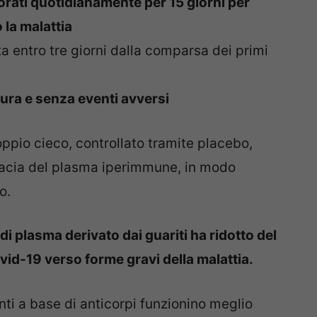
orati quotidianamente per 15 giorni per
la malattia
ta entro tre giorni dalla comparsa dei primi
icura e senza eventi avversi
oppio cieco, controllato tramite placebo,
cacia del plasma iperimmune, in modo
o.
di plasma derivato dai guariti ha ridotto del
vid-19 verso forme gravi della malattia.
nti a base di anticorpi funzionino meglio