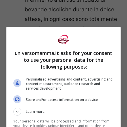
bevande alcoliche durante la dolce
attesa, in ogni caso sono totalmente
da evitare durante il primo e il terzo
trimestre, che sono quelli più
delicati. Per avere qualche
universomamma.it asks for your consent
informazione in più
vi è un articolo di
to use your personal data for the
following purposes:
approfondimento che tratta
l’argomento
. Anche
il fumo è da
Personalised advertising and content, advertising and
content measurement, audience research and
eliminare
, in quanto potrebbe
services development
provocare danni al sistema nervoso,
Store and/or access information on a device
tali da compromettere il bambino. Si
Learn more
è notato che i bambini di donne
Your personal data will be processed and information from
fumatrici sono più iperattivi e
your device (cookies, unique identifiers, and other device