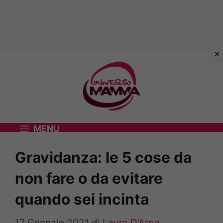
Vai
al
contenuto
MENU
Gravidanza: le 5 cose da
non fare o da evitare
quando sei incinta
17 Gennaio 2021
di
Laura D'Arpa