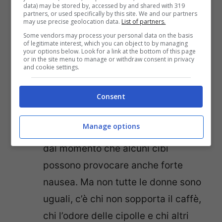
data) may be stored by, accessed by and shared with 319
mostrano maggiore aggressività e
partners, or used specifically by this site. We and our partners
may use precise geolocation data.
List of partners.
irritabilità. Inoltre poi fumare
Some vendors may process your personal data on the basis
of legitimate interest, which you can object to by managing
provoca una diminuzione
your options below. Look for a link at the bottom of this page
or in the site menu to manage or withdraw consent in privacy
dell’ossigeno nel sangue e può
and cookie settings.
portare anche a far nascere bambini
Consent
sottopeso.
Alimentazione
. In questo campo è
Manage options
necessario fare grande attenzione,
dal momento che alcuni cibi
possono provocare anche forte
nausea. Ma non tutte le donne sono
uguali, c’è chi non sopporta il caffè,
chi l’odore delle cipolle e chi altri