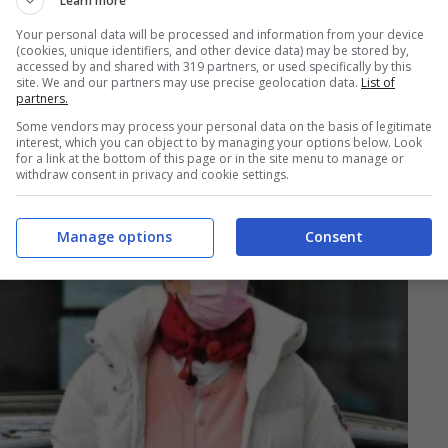
Learn more
ia Casta
che è stata paparazzata da
Gente
Your personal data will be processed and information from your device
(cookies, unique identifiers, and other device data) may be stored by,
gi.
accessed by and shared with 319 partners, or used specifically by this
site. We and our partners may use precise geolocation data.
List of
partners.
i
l’attrice si stava recando al Conservatorio
Some vendors may process your personal data on the basis of legitimate
interest, which you can object to by managing your options below. Look
all’esibizione della figlia maggiore Sahteene.
for a link at the bottom of this page or in the site menu to manage or
withdraw consent in privacy and cookie settings.
Manage options
Consent