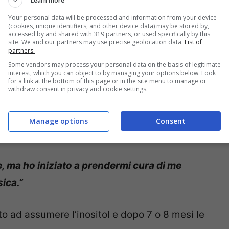
Learn more
Your personal data will be processed and information from your device
(cookies, unique identifiers, and other device data) may be stored by,
accessed by and shared with 319 partners, or used specifically by this
site. We and our partners may use precise geolocation data.
List of
partners.
Some vendors may process your personal data on the basis of legitimate
interest, which you can object to by managing your options below. Look
for a link at the bottom of this page or in the site menu to manage or
withdraw consent in privacy and cookie settings.
16 un medico di Los Angeles le ha detto che
co,
perché
le sue mestruazioni stavano
Manage options
Consent
o molto difficile avere dei bambini.
, ma ho iniziato a prendermi cura di me
sica.”
to ad assumere l’inositol e dopo 7 o 8 mesi le