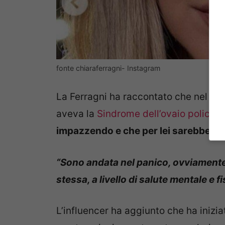
fonte chiaraferragni- Instagram
La Ferragni ha raccontato che nel 20
aveva la
Sindrome dell’ovaio policisti
impazzendo e che per lei sarebbe stat
“Sono andata nel panico, ovviamente
stessa, a livello di salute mentale e fi
L’influencer ha aggiunto che ha inizia