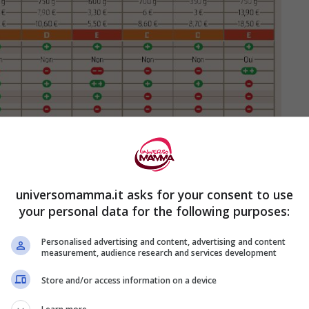
universomamma.it asks for your consent to use
your personal data for the following purposes:
Personalised advertising and content, advertising and content
ta francese ha preso a campione 14 creme
measurement, audience research and services development
o che vengono vendute nei supermercati di
Store and/or access information on a device
e si vendono anche nei nostri super e sono