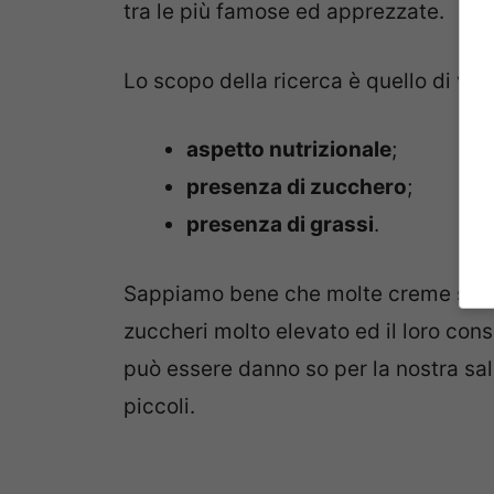
tra le più famose ed apprezzate.
Lo scopo della ricerca è quello di val
aspetto nutrizionale
;
presenza di zucchero
;
presenza di grassi
.
Sappiamo bene che molte creme spalm
zuccheri molto elevato ed il loro cons
può essere danno so per la nostra sal
piccoli.