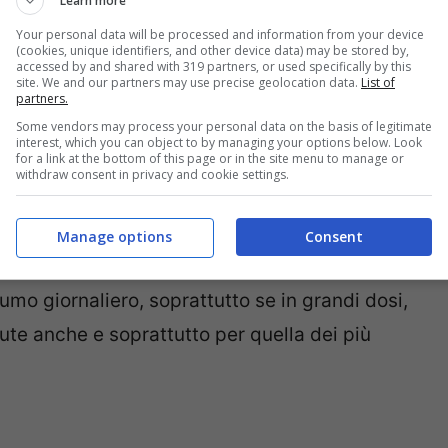
Learn more
Your personal data will be processed and information from your device
(cookies, unique identifiers, and other device data) may be stored by,
accessed by and shared with 319 partners, or used specifically by this
utare:
site. We and our partners may use precise geolocation data.
List of
partners.
Some vendors may process your personal data on the basis of legitimate
interest, which you can object to by managing your options below. Look
for a link at the bottom of this page or in the site menu to manage or
withdraw consent in privacy and cookie settings.
Manage options
Consent
abili abbiano un contenuto di grassi e di
umo giornaliero, soprattutto se in grandi dosi,
ute anche e soprattutto per quella dei più