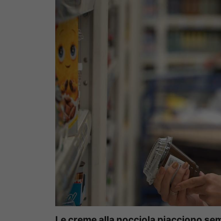
Le creme alla nocciola piacciono semp