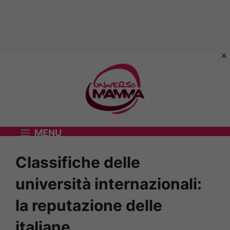
Vai
al
contenuto
MENU
Classifiche delle
università internazionali:
la reputazione delle
italiane