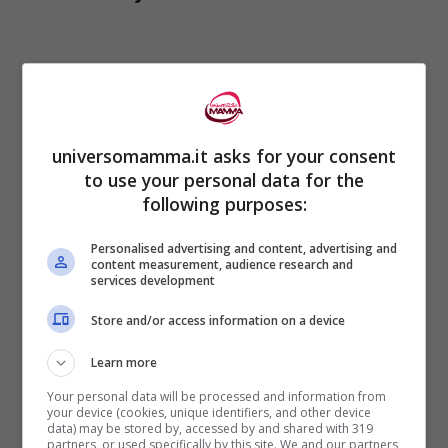
universomamma.it asks for your consent
to use your personal data for the
following purposes:
Personalised advertising and content, advertising and
content measurement, audience research and
services development
Lo scarso investimento per la
Store and/or access information on a device
ricerca
Learn more
Your personal data will be processed and information from
Il tallone di Achille
dell’Italia risiede nelle
your device (cookies, unique identifiers, and other device
data) may be stored by, accessed by and shared with 319
scarse quote
che
destina alla ricerca
,
partners, or used specifically by this site. We and our partners