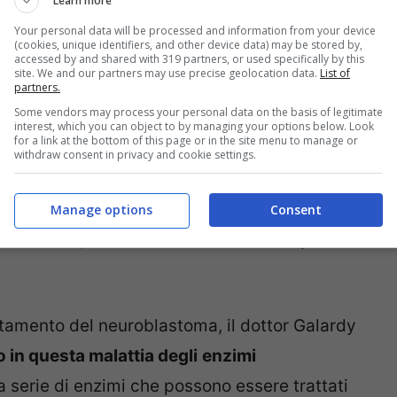
Learn more
Your personal data will be processed and information from your device
nti pediatrici affetti da neuroblastoma
(cookies, unique identifiers, and other device data) may be stored by,
accessed by and shared with 319 partners, or used specifically by this
gene dell’instabilità cromosomica. Qui
site. We and our partners may use precise geolocation data.
List of
partners.
ttia
.
Some vendors may process your personal data on the basis of legitimate
interest, which you can object to by managing your options below. Look
for a link at the bottom of this page or in the site menu to manage or
 medico oncologo ed ematologo alla Mayo
withdraw consent in privacy and cookie settings.
oma è un cancro
altamente aggressivo
che
ini piccoli
“. Nonostante vengano utilizzati
Manage options
Consent
ontrastarlo, molti bambini muoiono di questo
ttamento del neuroblastoma, il dottor Galardy
o in questa malattia degli
enzimi
una serie di enzimi che possono essere trattati