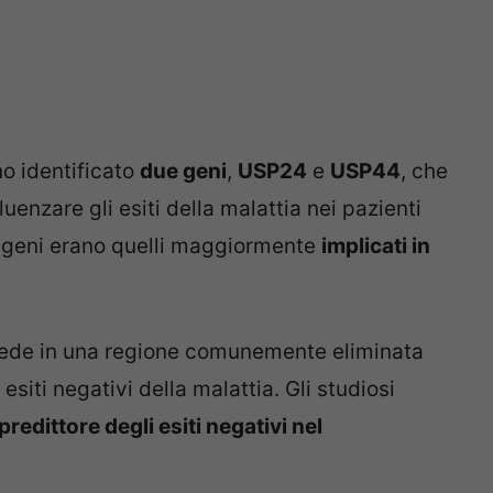
o identificato
due geni
,
USP24
e
USP44
, che
uenzare gli esiti della malattia nei pazienti
i geni erano quelli maggiormente
implicati in
siede in una regione comunemente eliminata
siti negativi della malattia. Gli studiosi
redittore degli esiti negativi nel