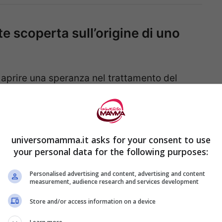
e scoperta sull’origine di uno
 aprire una speranza nel trattamento del
umore che si manifesta nei
bambini sotto i
uno
studio genetico
, ma che avrebbe scoperto
universomamma.it asks for your consent to use
your personal data for the following purposes:
tori della
Mayo Clinic
, organizzazione no-
Personalised advertising and content, advertising and content
a situata in tre diversi Stati Usa. Il studio è
measurement, audience research and services development
 rivista scientifica
Cancer Research
, edita
Store and/or access information on a device
 Research
.