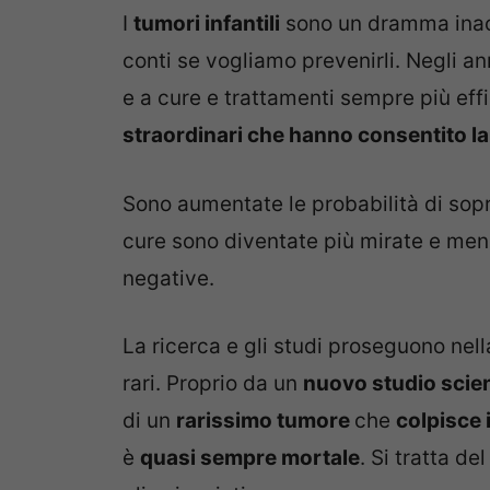
I
tumori infantili
sono un dramma inacc
conti se vogliamo prevenirli. Negli an
e a cure e trattamenti sempre più effi
straordinari che hanno consentito la
Sono aumentate le probabilità di sopr
cure sono diventate più mirate e me
negative.
La ricerca e gli studi proseguono nella 
rari. Proprio da un
nuovo studio scien
di un
rarissimo tumore
che
colpisce 
è
quasi sempre mortale
. Si tratta de