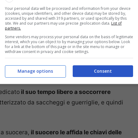
Your personal data will be processed and information from your device
(cookies, unique identifiers, and other device data) may be stored by,
accessed by and shared with 319 partners, or used specifically by this
site. We and our partners may use precise geolocation data.
List of
partners.
Some vendors may process your personal data on the basis of legitimate
interest, which you can object to by managing your options below. Look
for a link at the bottom of this page or in the site menu to manage or
withdraw consent in privacy and cookie settings.
Manage options
Consent
edicato
il suo tempo libero a soccorrere
tterizzato da saccheggi e guerriglie, e quindi
 la suocera,
il suocero le affida le chiavi delle