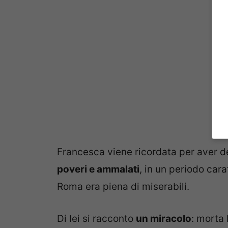
Francesca viene ricordata per aver d
poveri e ammalati
, in un periodo cara
Roma era piena di miserabili.
Di lei si racconto
un miracolo
: morta