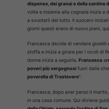
dispense, dei granai e della cantine d
volte e insieme alla cognata inizia a d
a svuotarli del tutto. Il suocero inizi
giorni questi erano di nuovo pieni, qu
Francesca decide di vendere gioielli 
stoffa e inizia a girare per i vicoli di
donne inizia a seguirla.
Francesca
a
r
poveri più vergognosi
fuori dalle chi
poverella di Trastevere
“.
Francesca, dopo aver perso il marito
in una casa comune. Qui diviene guid
delle Oblate, secondo l’ordine di Sa