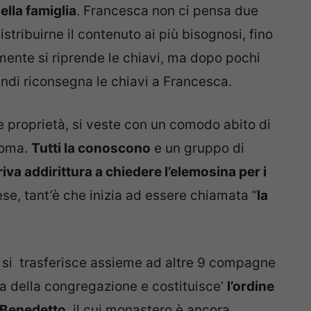
ella famiglia
. Francesca non ci pensa due
istribuirne il contenuto ai più bisognosi, fino
almente si riprende le chiavi, ma dopo pochi
indi riconsegna le chiavi a Francesca.
e proprietà, si veste con un comodo abito di
 Roma.
Tutti la conoscono
e un gruppo di
riva addirittura a chiedere l’elemosina per i
ese, tant’è che inizia ad essere chiamata “
la
, si trasferisce assieme ad altre 9 compagne
a della congregazione e costituisce’
l’ordine
n Benedetto
, il cui monastero è ancora