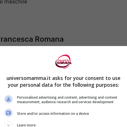
 al maschile
a Francesca Romana
na.
ia nobile. A
12 anni per volere della famiglia
universomamma.it asks for your consent to use
ziani dal quale ebbe 3 figli, 2 dei quali persi
your personal data for the following purposes:
Personalised advertising and content, advertising and content
measurement, audience research and services development
 Vergine
, pur continuando a vivere con la
Store and/or access information on a device
Learn more