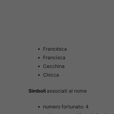
Francésca
Francísca
Cecchina
Chicca
Simboli
associati al nome
numero fortunato: 4