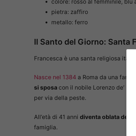
colore: rosso al femminile, blu
pietra: zaffiro
metallo: ferro
Il Santo del Giorno: Sant
Francesca è una santa religiosa italia
Nasce nel 1384
a Roma da una famigl
si sposa
con il nobile Lorenzo de’ Pon
per via della peste.
All’età di 41 anni
diventa oblata della
famiglia.