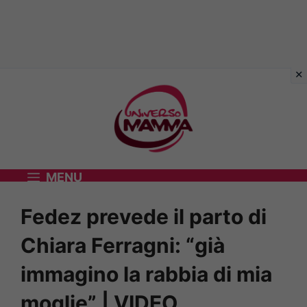
Vai
al
contenuto
MENU
Fedez prevede il parto di
Chiara Ferragni: “già
immagino la rabbia di mia
moglie” | VIDEO