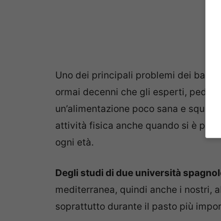
Uno dei principali problemi dei bambin
ormai decenni che gli esperti, pediatri
un’alimentazione poco sana e squilibra
attività fisica anche quando si è picc
ogni età.
Degli studi di due università spagnol
mediterranea, quindi anche i nostri,
soprattutto durante il pasto più impor