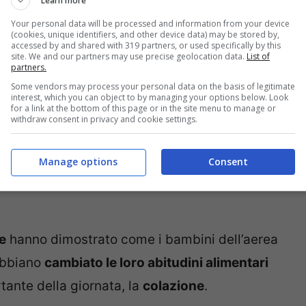
Learn more
Your personal data will be processed and information from your device
(cookies, unique identifiers, and other device data) may be stored by,
accessed by and shared with 319 partners, or used specifically by this
site. We and our partners may use precise geolocation data.
List of
partners.
Some vendors may process your personal data on the basis of legitimate
interest, which you can object to by managing your options below. Look
i dei Paesi industrializzati è
l’obesità
. Sono
for a link at the bottom of this page or in the site menu to manage or
withdraw consent in privacy and cookie settings.
 e nutrizionisti, puntano il dito contro
ta oltre a ribadire l’importanza di fare
Manage options
Consent
oli. Importante scegliere lo sport giusto per
e
hanno dimostrato come i bambini dell’aerea
 abbiano
cambiato le loro abitudini alimentari
tante della giornata, la
colazione
.