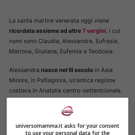
La santa martire venerata oggi viene
ricordata assieme ad altre
7 vergini
,
i cui
nomi sono Claudia, Alessandra, Eufrasia,
Matrona, Giuliana, Eufemia e Teodosia.
Alessandra
nasce nel III secolo
in Asia
Minore, in Paflagonia, un’antica regione
costiera in Anatolia centro-settentrionale.
Pochissime le notizie sulla sua vita e su
quella delle sue compagne. Si sa solo che
universomamma.it asks for your consent
nei primi anni del IV secolo, assieme al
to use your personal data for the