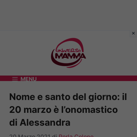
Vai
al
contenuto
MENU
Nome e santo del giorno: il
20 marzo è l’onomastico
di Alessandra
20 Marzo 2021
di
Perla Colono