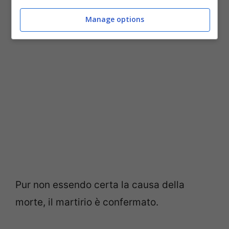
parla di
vergini annegate
per ordine di un
altro prefetto, Teotecno.
Manage options
Pur non essendo certa la causa della
morte, il martirio è confermato.