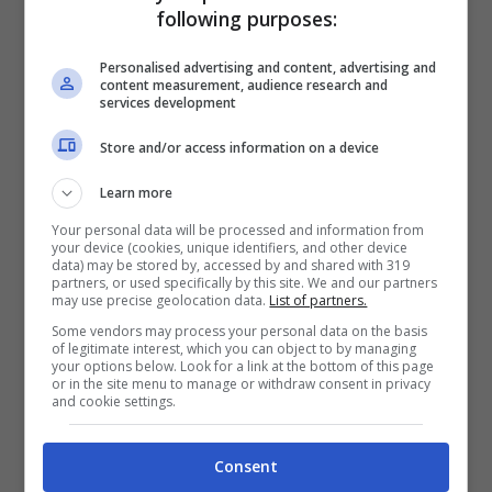
following purposes:
gruppo di sante donne, si
presenta al
prefetto Amiso
, da loro denunciato per
Personalised advertising and content, advertising and
content measurement, audience research and
crudeltà, e tutte insieme
si proclamano
services development
cristiane
.
Store and/or access information on a device
Learn more
Per questo motivo vengono
arrestate,
Your personal data will be processed and information from
flagellate, scarnificate e gettate in una
your device (cookies, unique identifiers, and other device
data) may be stored by, accessed by and shared with 319
fornace ardente
. Il martirio, secondo
partners, or used specifically by this site. We and our partners
may use precise geolocation data.
List of partners.
quanto riportato negli antichi testi, avviene
Some vendors may process your personal data on the basis
ad Amide, in Asia Minore.
of legitimate interest, which you can object to by managing
your options below. Look for a link at the bottom of this page
or in the site menu to manage or withdraw consent in privacy
and cookie settings.
Quattro dei 7 nomi delle sante vengono
citati anche in un altro racconto, in cui si
Consent