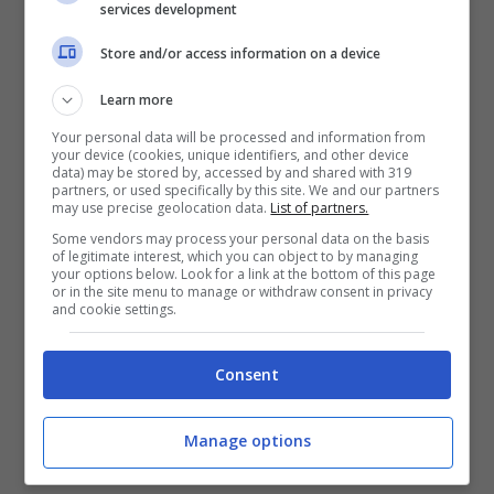
services development
Da quel momento, rifiutando le numerose
Store and/or access information on a device
proposte di fidanzamento,
si dedica,
con
Learn more
totale devozione,
all’attività della mamma
Your personal data will be processed and information from
che ha creato, in Svezia, a
Vadstena
, un
your device (cookies, unique identifiers, and other device
data) may be stored by, accessed by and shared with 319
monastero
che accoglie, separatamente,
partners, or used specifically by this site. We and our partners
may use precise geolocation data.
List of partners.
uomini e donne in clausura.
Some vendors may process your personal data on the basis
of legitimate interest, which you can object to by managing
your options below. Look for a link at the bottom of this page
Dopo la morte della madre, continua le
or in the site menu to manage or withdraw consent in privacy
and cookie settings.
sue opere di carità verso i più bisognosi
e
nel 1375, ritornata in Svezia, entra nel
Consent
monastero dove nel 1380 diventa badessa
dello stesso e qui
muore il 22 marzo 1381.
Manage options