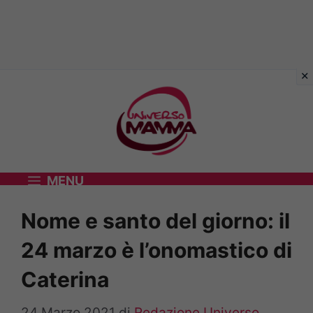
Vai
al
contenuto
MENU
Nome e santo del giorno: il
24 marzo è l’onomastico di
Caterina
24 Marzo 2021
di
Redazione Universo