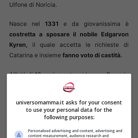
Ulfone di Noricia.
Nasce nel
1331
e da giovanissima è
costretta a sposare il nobile Edgarvon
Kyren,
il quale accetta le richieste di
Catarina e insieme
fanno voto di castità.
All’età di 19 anni, mentre si trova a Roma in
compagnia della madre per prendere
parte alla celebrazione dell’Anno Santo e
universomamma.it asks for your consent
portare aiuto ai poveri e ai malati,
to use your personal data for the
apprende della
scomparsa prematura del
following purposes:
marito.
Personalised advertising and content, advertising and
content measurement, audience research and