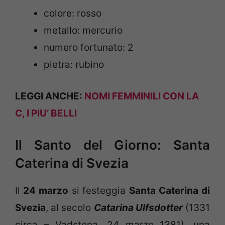
colore: rosso
metallo: mercurio
numero fortunato: 2
pietra: rubino
LEGGI ANCHE:
NOMI FEMMINILI CON LA
C, I PIU’ BELLI
Il Santo del Giorno: Santa
Caterina di Svezia
Il
24 marzo
si festeggia
Santa Caterina di
Svezia
, al secolo
Catarina Ulfsdotter
(1331
circa – Vadstena, 24 marzo 1381), una