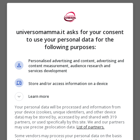
di Ravenna,
nonché la mamma dei Santi
martiri gemelli Gervasio e Protasio.
universomamma.it asks for your consent
Vitale è un ufficiale che accompagna il
to use your personal data for the
giudice Paolino da Milano a Ravenna
following purposes:
proprio nel momento in cui scoppia la
Personalised advertising and content, advertising and
content measurement, audience research and
persecuzione contro i cristiani e qui viene
services development
arrestato. Per ordine dello stesso Paolino
Store and/or access information on a device
viene poi
torturato
e gettato in una fossa
Learn more
profonda ricoperto di sassi e terra per non
Your personal data will be processed and information from
aver rinnegato la sua fede.
your device (cookies, unique identifiers, and other device
data) may be stored by, accessed by and shared with 319
partners, or used specifically by this site. We and our partners
may use precise geolocation data.
List of partners.
La moglie
Valeria si reca a Ravenna e
Some vendors may process your personal data on the basis