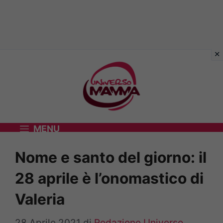
Vai
al
contenuto
MENU
Nome e santo del giorno: il
28 aprile è l’onomastico di
Valeria
28 Aprile 2021
di
Redazione Universo