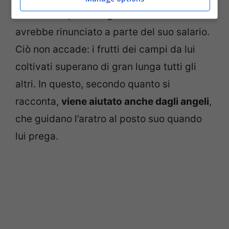
inferiore a quella degli altri contadini lui
avrebbe rinunciato a parte del suo salario.
Ciò non accade: i frutti dei campi da lui
coltivati superano di gran lunga tutti gli
altri. In questo, secondo quanto si
racconta,
viene aiutato anche dagli angeli
,
che guidano l’aratro al posto suo quando
lui prega.