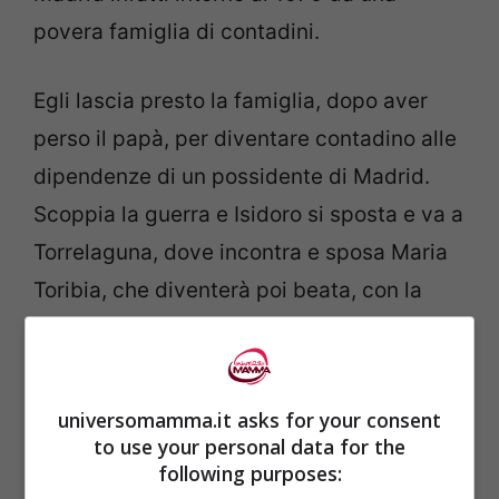
povera famiglia di contadini.
Egli lascia presto la famiglia, dopo aver
perso il papà, per diventare contadino alle
dipendenze di un possidente di Madrid.
Scoppia la guerra e Isidoro si sposta e va a
Torrelaguna, dove incontra e sposa Maria
Toribia, che diventerà poi beata, con la
quale ha un figlio che muore in giovine età.
universomamma.it asks for your consent
to use your personal data for the
Sicché è
molto religioso
, Isidoro prima di
following purposes: