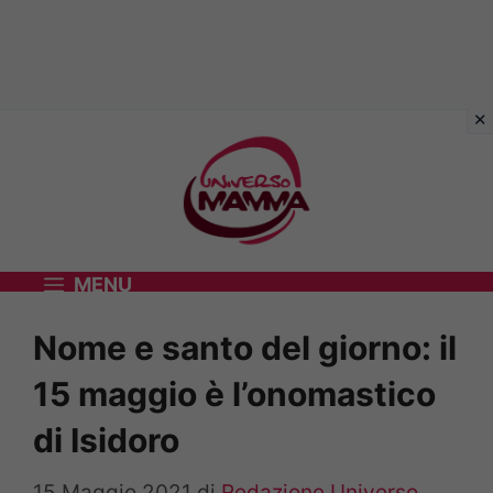
Vai
al
contenuto
MENU
Nome e santo del giorno: il
15 maggio è l’onomastico
di Isidoro
15 Maggio 2021
di
Redazione Universo