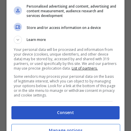
andare nei campi a lavorare si reca
Personalised advertising and content, advertising and
quotidianamente a messa e nei giorni di
content measurement, audience research and
services development
festa si dedica totalmente agli altri. E’
Store and/or access information on a device
molto
generoso sia con gli uomini sia con
Learn more
gli animali:
si narra infatti che Isidoro
Your personal data will be processed and information from
avesse un sacco “infinito” dal quale attinge
your device (cookies, unique identifiers, and other device
data) may be stored by, accessed by and shared with 319
per dare grano ai poveri.
partners, or used specifically by this site. We and our partners
may use precise geolocation data.
List of partners.
Some vendors may process your personal data on the basis
Purtroppo la sua dedizione alla preghiera e
of legitimate interest, which you can object to by managing
your options below. Look for a link at the bottom of this page
agli altri porta alcune persone invidiose ad
or in the site menu to manage or withdraw consent in privacy
and cookie settings.
accusarlo di non lavorare
, mettendolo in
cattiva luce agli occhi del padrone. Isidoro
Consent
però non teme le accuse e comunica al
padrone che se la raccolta fosse stata
Manage options