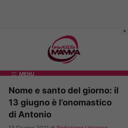
Vai
al
contenuto
MENU
Nome e santo del giorno: il
13 giugno è l’onomastico
di Antonio
13 Giugno 2021
di
Redazione Universo