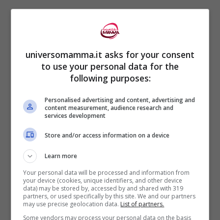
Antonio inizia quindi a predicare nell’Italia
settentrionale contro l’eresia.
universomamma.it asks for your consent
to use your personal data for the
Nel 1225 arriva in Francia dove diventa
following purposes:
custode di Limoges.
Personalised advertising and content, advertising and
content measurement, audience research and
services development
Dopo la morte di Francesco Antonio viene
nominato provinciale dell’Italia
Store and/or access information on a device
Settentrionale, dove apre nuove case e
Learn more
visita tutti i conventi.
Your personal data will be processed and information from
your device (cookies, unique identifiers, and other device
data) may be stored by, accessed by and shared with 319
partners, or used specifically by this site. We and our partners
Arrivato a Padova ottiene la riforma
del
may use precise geolocation data.
List of partners.
“
Codice statutario repubblicano
” grazie
Some vendors may process your personal data on the basis