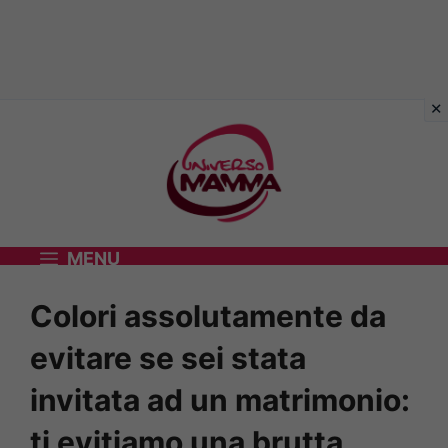
Vai
al
contenuto
MENU
Colori assolutamente da
evitare se sei stata
invitata ad un matrimonio:
ti evitiamo una brutta