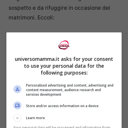
sospetto e da rifuggire in occasione dei
matrimoni. Eccoli:
Bianco
: non c’è nemmeno bisogno di
dirlo, questo è il colore della sposa.
Gli invitati non dovrebbero
universomamma.it asks for your consent
nemmeno lontanamente pensare di
to use your personal data for the
following purposes:
indossare un capo di questo colore.
Il motivo è che sembra quasi di voler
Personalised advertising and content, advertising and
content measurement, audience research and
rubare l’attenzione della sposa,
services development
confondere gli invitati e concentrare
Store and/or access information on a device
l’attenzione su di sé. Una delle cose
Learn more
peggiori durante un matrimonio.
Your personal data will be processed and information from