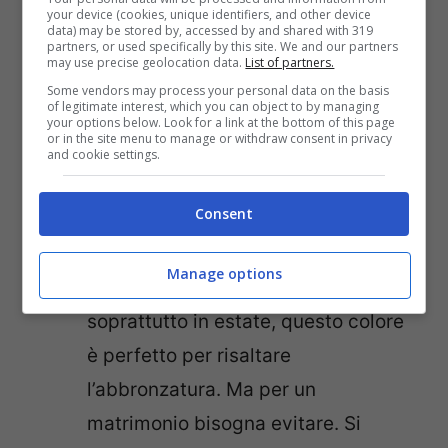
Nero
: da un estremo all’altro. Va
your device (cookies, unique identifiers, and other device
data) may be stored by, accessed by and shared with 319
partners, or used specifically by this site. We and our partners
bene, questo colore snellisce, ma
may use precise geolocation data.
List of partners.
nella tradizione nostrana è anche il
Some vendors may process your personal data on the basis
of legitimate interest, which you can object to by managing
colore del lutto ed è assolutamente
your options below. Look for a link at the bottom of this page
or in the site menu to manage or withdraw consent in privacy
sconsigliato. C’è un po’ più di
and cookie settings.
“libertà” in caso la cerimonia sia di
Consent
sera, ma al dark black, allora meglio
preferire un blu scuro.
Manage options
Beige
: sappiamo bene, che
soprattutto in estate, questo colore
è perfetto per risaltare
l’abbronzatura. Ma per un
matrimonio bisogna evitare. Si