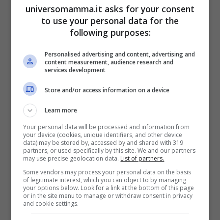
ipoallergenico, di conseguenza non vi sono
universomamma.it asks for your consent
danni alla pelle dei piccoli, e soprattutto è
to use your personal data for the
following purposes:
resistente sia all’acqua (mare o piscina),
sia ad altissime temperature (come quelle
Personalised advertising and content, advertising and
content measurement, audience research and
che ci sono ora). Inoltre, una volta a casa,
services development
può essere rimosso con molta facilità e
Store and/or access information on a device
messo in lavatrice. Sarà come nuovo.
Learn more
Your personal data will be processed and information from
your device (cookies, unique identifiers, and other device
data) may be stored by, accessed by and shared with 319
partners, or used specifically by this site. We and our partners
may use precise geolocation data.
List of partners.
Some vendors may process your personal data on the basis
of legitimate interest, which you can object to by managing
your options below. Look for a link at the bottom of this page
or in the site menu to manage or withdraw consent in privacy
and cookie settings.