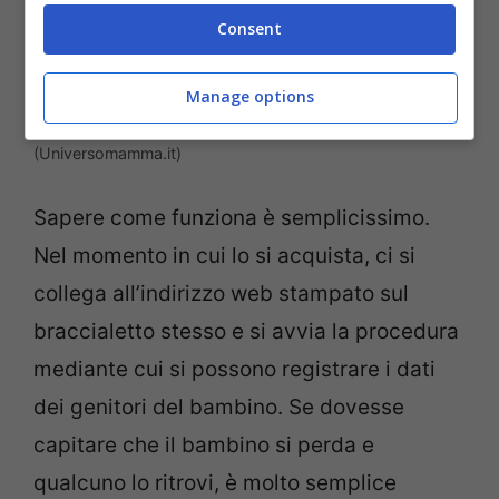
Consent
Manage options
Come funziona e quanto costa il bracciale ‘Se mi perdo’
(Universomamma.it)
Sapere come funziona è semplicissimo.
Nel momento in cui lo si acquista, ci si
collega all’indirizzo web stampato sul
braccialetto stesso e si avvia la procedura
mediante cui si possono registrare i dati
dei genitori del bambino. Se dovesse
capitare che il bambino si perda e
qualcuno lo ritrovi, è molto semplice