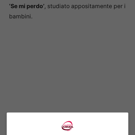
‘Se mi perdo’
, studiato appositamente per i
bambini.
Questo bracciale si attacca al polso dei
bambini, è creato con un materiale