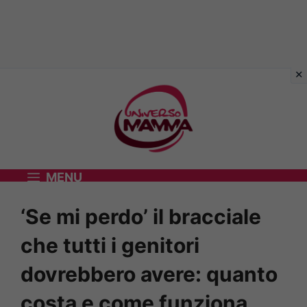
Vai
al
contenuto
MENU
‘Se mi perdo’ il bracciale
che tutti i genitori
dovrebbero avere: quanto
costa e come funziona