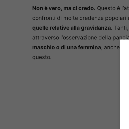
Non è vero, ma ci credo.
Questo è l’a
confronti di molte credenze popolari
quelle relative alla gravidanza.
Tanti,
attraverso l’osservazione della panci
maschio o di una femmina
, anche se 
questo.