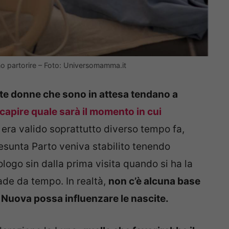
o partorire – Foto: Universomamma.it
te donne che sono in attesa tendano a
 capire quale sarà il momento in cui
 era valido soprattutto diverso tempo fa,
esunta Parto veniva stabilito tenendo
ologo sin dalla prima visita quando si ha la
ade da tempo. In realtà,
non c’è alcuna base
a Nuova possa influenzare le nascite.