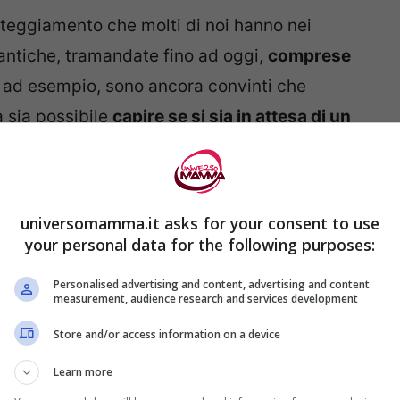
tteggiamento che molti di noi hanno nei
 antiche, tramandate fino ad oggi,
comprese
 ad esempio, sono ancora convinti che
a sia possibile
capire se si sia in attesa di un
poi l’ecografia ha a volte smentito tutto
universomamma.it asks for your consent to use
your personal data for the following purposes:
Personalised advertising and content, advertising and content
measurement, audience research and services development
Store and/or access information on a device
Learn more