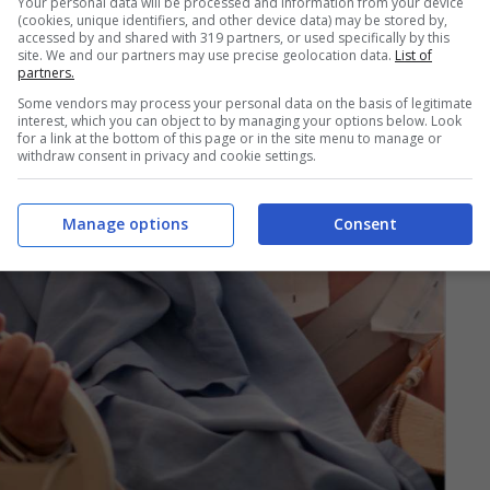
Your personal data will be processed and information from your device
(cookies, unique identifiers, and other device data) may be stored by,
accessed by and shared with 319 partners, or used specifically by this
site. We and our partners may use precise geolocation data.
List of
partners.
Some vendors may process your personal data on the basis of legitimate
interest, which you can object to by managing your options below. Look
for a link at the bottom of this page or in the site menu to manage or
withdraw consent in privacy and cookie settings.
Manage options
Consent