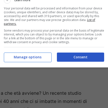
Learn more
Your personal data will be processed and information from your device
(cookies, unique identifiers, and other device data) may be stored by,
accessed by and shared with 319 partners, or used specifically by this
site. We and our partners may use precise geolocation data.
List of
ambino e rendergli l’esplorazione e la
partners.
Some vendors may process your personal data on the basis of legitimate
interest, which you can object to by managing your options below. Look
for a link at the bottom of this page or in the site menu to manage or
withdraw consent in privacy and cookie settings.
Manage options
Consent
za età: ma sarà proprio vero?
a a che età avviene? Un recente studio
ei 40 anni che ci si imbatte in momenti di