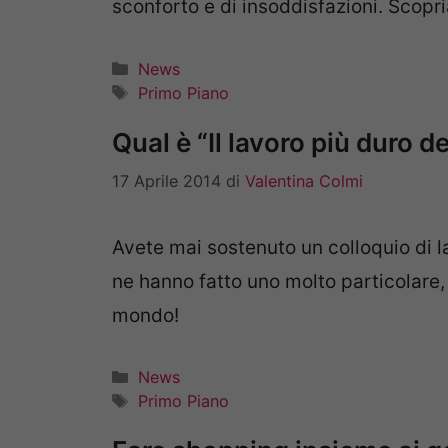
sconforto e di insoddisfazioni. Scopr
Categorie
News
Tag
Primo Piano
Qual è “Il lavoro più duro 
17 Aprile 2014
di
Valentina Colmi
Avete mai sostenuto un colloquio di l
ne hanno fatto uno molto particolare, 
mondo!
Categorie
News
Tag
Primo Piano