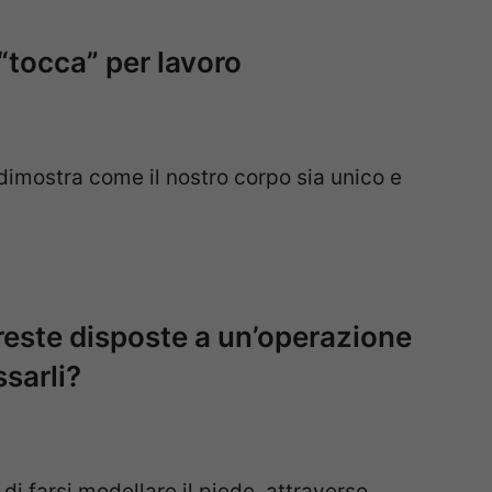
 “tocca” per lavoro
dimostra come il nostro corpo sia unico e
areste disposte a un’operazione
ssarli?
i farsi modellare il piede, attraverso