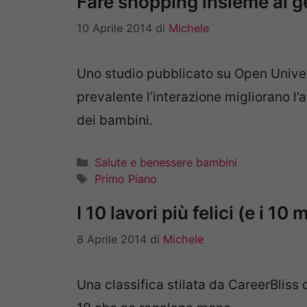
Fare shopping insieme ai ge
10 Aprile 2014
di
Michele
Uno studio pubblicato su Open Univers
prevalente l’interazione migliorano l’
dei bambini.
Categorie
Salute e benessere bambini
Tag
Primo Piano
I 10 lavori più felici (e i 10 
8 Aprile 2014
di
Michele
Una classifica stilata da CareerBliss c