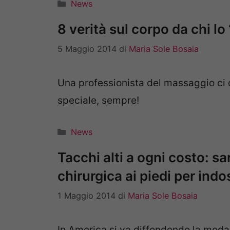
Categorie
News
8 verità sul corpo da chi lo
5 Maggio 2014
di
Maria Sole Bosaia
Una professionista del massaggio ci 
speciale, sempre!
Categorie
News
Tacchi alti a ogni costo: s
chirurgica ai piedi per indo
1 Maggio 2014
di
Maria Sole Bosaia
In America si va diffondendo la moda d