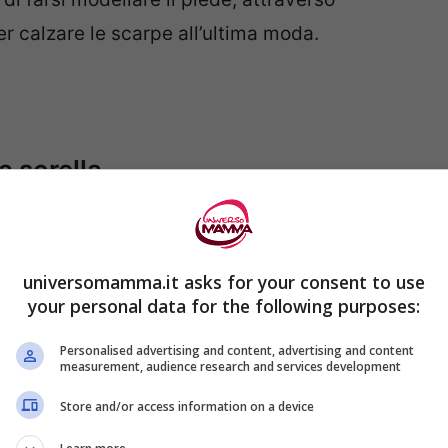
er calzare le scarpe all’ultima moda.
la sorella
lterra: Kacey 8 anni ha salvato la sorellina
universomamma.it asks for your consent to use
your personal data for the following purposes:
Personalised advertising and content, advertising and content
measurement, audience research and services development
Store and/or access information on a device
10 efficaci consigli