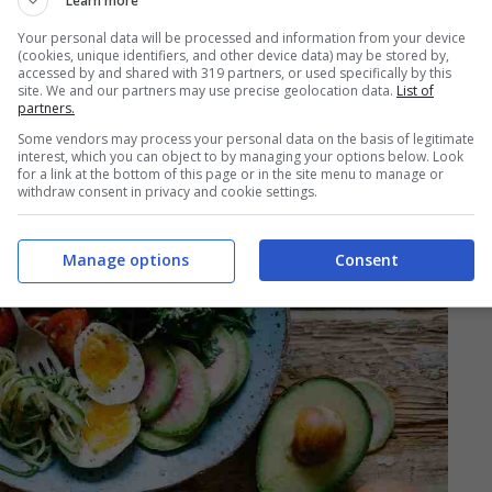
Learn more
ità”.
Your personal data will be processed and information from your device
(cookies, unique identifiers, and other device data) may be stored by,
accessed by and shared with 319 partners, or used specifically by this
i di troppo aiuta la fertilità
site. We and our partners may use precise geolocation data.
List of
partners.
Some vendors may process your personal data on the basis of legitimate
interest, which you can object to by managing your options below. Look
for a link at the bottom of this page or in the site menu to manage or
withdraw consent in privacy and cookie settings.
Manage options
Consent