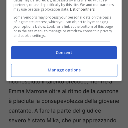
data) may be stored by, accessed by and shared with 319
partners, or used specifically by this site. We and our partners
may use precise geolocation data.
List of partners.
Nonostante la giovane età, Ale è apparsa
Some vendors may process your personal data on the basis
of legitimate interest, which you can object to by managing
molto disinvolta e sicura di sé.
your options below. Look for a link at the bottom of this page
or in the site menu to manage or withdraw consent in privacy
Caratteristiche che le hanno fatto fare una
and cookie settings.
bella impressione con i giudici, che hanno
apprezzato il suo brano. A
Hell Raton è
Consent
piaciuto come la ragazza è riuscita a
Manage options
raccontare sé stessa. Manuel Agnelli le ha
riconosciuto il talento precoce, mentre a
Emma Marrone oltre al ritmo della canzone
è piaciuta la consapevolezza della giovane
cantante. A fare la parte del giudice
severo è stato Mika, che pur apprezzando