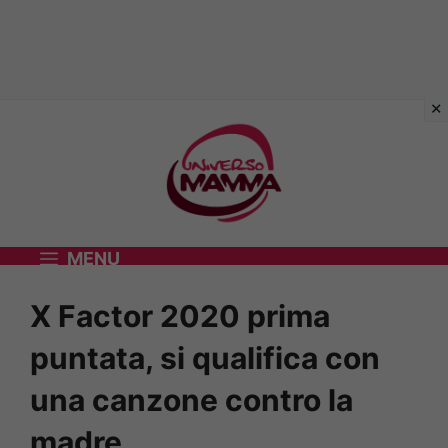
Vai
al
contenuto
MENU
X Factor 2020 prima
puntata, si qualifica con
una canzone contro la
madre