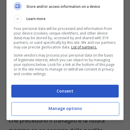
il parto è sempre più vicino sono le
Store and/or access information on a device
contrazioni
. Quando sono regolari e
Learn more
sempre più ravvicinate nel tempo e
Your personal data will be processed and information from
your device (cookies, unique identifiers, and other device
aumentano progressivamente di intensità
data) may be stored by, accessed by and shared with 319
partners, or used specifically by this site. We and our partners
significa che il travaglio è davvero vicino.
may use precise geolocation data.
List of partners.
Some vendors may process your personal data on the basis
of legitimate interest, which you can object to by managing
LEGGI ANCHE:
Parto in acqua: tutti i pro e i
your options below. Look for a link at the bottom of this page
or in the site menu to manage or withdraw consent in privacy
contro della tecnica
and cookie settings.
.
La perdita del tappo mucoso può
Consent
significare che il parto è davvero vicino
.
Manage options
QUesto può avvenire nelle ore o nei giorni
che precedono il travaglio e la futura