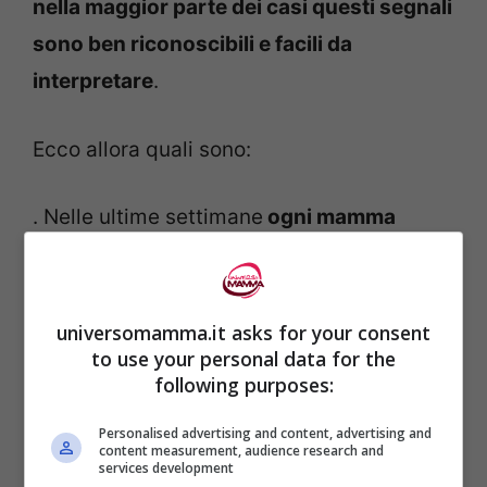
nella maggior parte dei casi questi segnali
sono ben riconoscibili e facili da
interpretare
.
Ecco allora quali sono:
. Nelle ultime settimane
ogni mamma
potrebbe accorgersi di un abbassamento
della pancia
, cosa che potrebbe essere
accompagnata da una serie di altre cose,
universomamma.it asks for your consent
to use your personal data for the
come: facilità di respirazione; emorroidi;
following purposes:
mal di schiena e minzione frequente.
Personalised advertising and content, advertising and
content measurement, audience research and
.
Altro sintomo che permette di capire che
services development