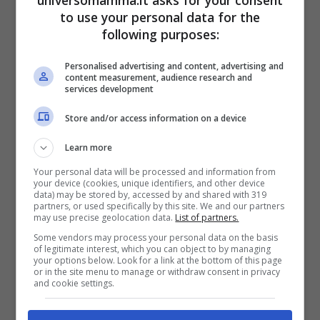
universomamma.it asks for your consent
to use your personal data for the
following purposes:
Personalised advertising and content, advertising and
content measurement, audience research and
services development
Store and/or access information on a device
Learn more
Your personal data will be processed and information from
your device (cookies, unique identifiers, and other device
immagine da adobestock
data) may be stored by, accessed by and shared with 319
partners, or used specifically by this site. We and our partners
may use precise geolocation data.
List of partners.
Il
virologo e professore Pier Luigi Lopalco
Some vendors may process your personal data on the basis
of legitimate interest, which you can object to by managing
ha sottolineato che il tampone antigenico,
your options below. Look for a link at the bottom of this page
or in the site menu to manage or withdraw consent in privacy
se negativo, non dà la certezza della non
and cookie settings.
positività. Inoltre va fatto a ridosso del