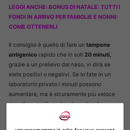
LEGGI ANCHE: BONUS DI NATALE:
TUTTI I
FONDI IN ARRIVO PER FAMIGLIE E NONNI:
COME OTTENERLI
Il consiglio è quello di fare un
tampone
antigenico
rapido che in soli
20 minuti,
grazie a un prelievo dal naso, vi dirà se
siete positivi o negativi. Se lo fate in un
laboratorio privato i minuti possono
aumentare, ma è sicuramente più veloce
rispetto a quello molecolare che che
invece è più adatto a chi ha sintomi.