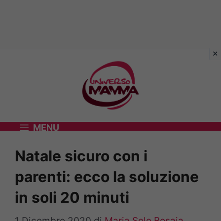
Vai
al
contenuto
MENU
Natale sicuro con i
parenti: ecco la soluzione
in soli 20 minuti
1 Dicembre 2020
di
Maria Sole Bosaia