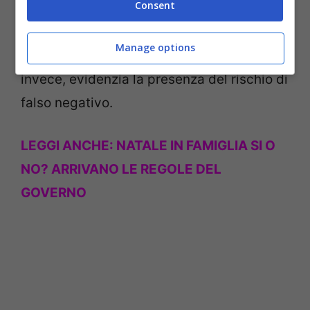
Consent
giorno in cui si vedono i parenti. Il
professor Pregliasco, virologo
Manage options
dell’Università degli Studi di Milanom
invece, evidenzia la presenza del rischio di
falso negativo.
LEGGI ANCHE:
NATALE IN FAMIGLIA SI O
NO? ARRIVANO LE REGOLE DEL
GOVERNO