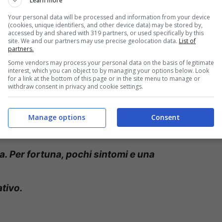
Learn more
a di recente
maestra di ballo nell’ultima
Your personal data will be processed and information from your device
Amici, ha annunciato la propria positività al
(cookies, unique identifiers, and other device data) may be stored by,
accessed by and shared with 319 partners, or used specifically by this
l, precisamente su
Instagram
, veicolo di
site. We and our partners may use precise geolocation data.
List of
partners.
or parte dei vip.
Some vendors may process your personal data on the basis of legitimate
interest, which you can object to by managing your options below. Look
for a link at the bottom of this page or in the site menu to manage or
withdraw consent in privacy and cookie settings.
nduttrice, showgirl e insegnante di ballo
ione per la prima puntata di Amici del 2021
Manage options
Consent
ra. Per fortuna, pochi sintomi e una
tivo.