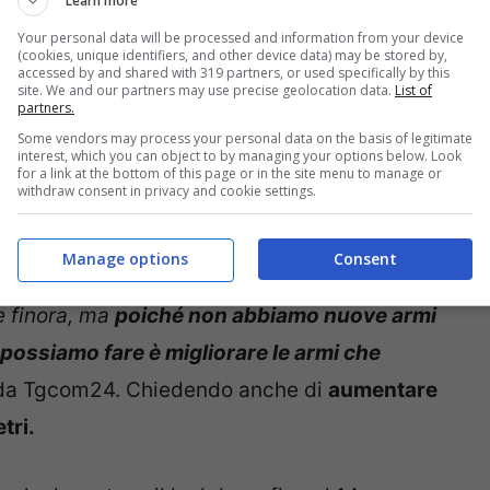
Learn more
Your personal data will be processed and information from your device
(cookies, unique identifiers, and other device data) may be stored by,
 varianti, le
autorità di due Paesi Europei
,
accessed by and shared with 319 partners, or used specifically by this
site. We and our partners may use precise geolocation data.
List of
bando le mascherine di stoffa
che non
partners.
otezione. A volte questo tipo di mascherine
Some vendors may process your personal data on the basis of legitimate
interest, which you can object to by managing your options below. Look
 riutilizzabili, ma a quanto pare non sempre
for a link at the bottom of this page or in the site menu to manage or
withdraw consent in privacy and cookie settings.
Manage options
Consent
blica ha dichiarato: “
Non stiamo mettendo in
e finora, ma
poiché non abbiamo nuove armi
 possiamo fare è migliorare le armi che
 da Tgcom24. Chiedendo anche di
aumentare
tri.