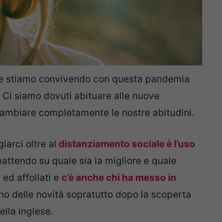
e stiamo convivendo con questa pandemia
i. Ci siamo dovuti abituare alle nuove
a cambiare completamente le nostre abitudini.
iarci oltre al
distanziamento sociale è l’uso
dibattendo su quale sia la migliore e quale
 ed affollati e
c’è anche chi ha messo in
no delle novità sopratutto dopo la scoperta
ella inglese.