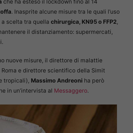
a
che ha esteso il lockdown fino al 14
toffa
. Inasprite alcune misure tra le quali l’uso
a scelta tra quella
chirurgica, KN95 o FFP2
,
 mantenere il distanziamento: supermercati,
i.
 nuove misure, il direttore di malattie
i Roma e direttore scientifico della Simit
e tropicali),
Massimo Andreoni
ha però
e in un’intervista al
Messaggero
.