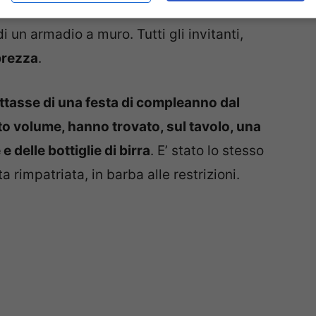
 varie parti della casa: chi nel box doccia, chi
di un armadio a muro. Tutti gli invitanti,
brezza
.
rattasse di una festa di compleanno dal
to volume, hanno trovato, sul tavolo, una
 delle bottiglie di birra
. E’ stato lo stesso
rimpatriata, in barba alle restrizioni.