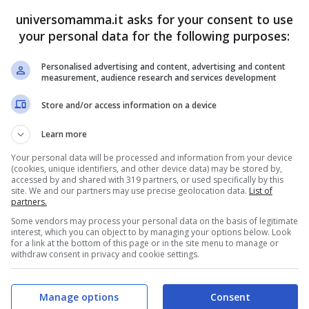
universomamma.it asks for your consent to use
your personal data for the following purposes:
Personalised advertising and content, advertising and content
measurement, audience research and services development
Store and/or access information on a device
ica sera, quando sono giunti presso
Learn more
amazzi e la musica ad alto volume.
Una volta
Your personal data will be processed and information from your device
(cookies, unique identifiers, and other device data) may be stored by,
accessed by and shared with 319 partners, or used specifically by this
te abbiano suonato il campanello più e più
site. We and our partners may use precise geolocation data.
List of
partners.
Il volume della musica, infatti, era così
Some vendors may process your personal data on the basis of legitimate
variati minuti
, si sono accorti delle auto
interest, which you can object to by managing your options below. Look
for a link at the bottom of this page or in the site menu to manage or
e di sotto.
withdraw consent in privacy and cookie settings.
i
7 persone all’interno dell’appartamento
,
Manage options
Consent