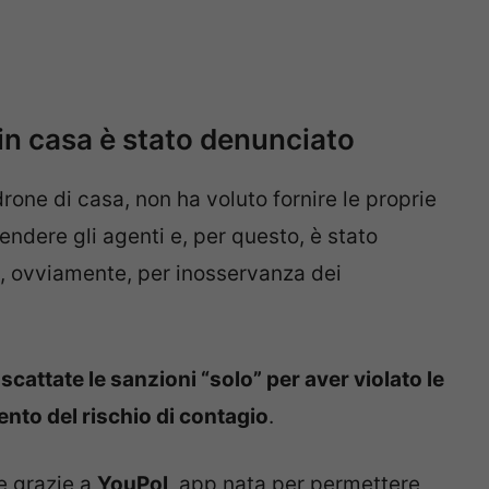
 in casa è stato denunciato
 padrone di casa, non ha voluto fornire le proprie
ndere gli agenti e, per questo, è stato
, ovviamente, per inosservanza dei
 scattate le sanzioni “solo” per aver violato le
ento del rischio di contagio
.
e grazie a
YouPol
, app nata per permettere