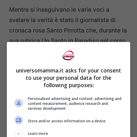
Mentre si inseguivano le varie voci a
svelare la verità è stato il giornalista di
cronaca rosa Santo Pirrotta che, durante la
sua rubrica Un Santo in Paradiso nel corso
del programma:
Ogni Mattina
su Tv8, ha
rivelato che
Belen aspetterebbe una
universomamma.it asks for your consent
bambina di cui avrebbe già scelto persino
to use your personal data for the
il nome.
following purposes:
Personalised advertising and content, advertising and
La showgirl dunque sarebbe già al quarto
content measurement, audience research and
services development
mese.
Store and/or access information on a device
Come dicevamo
Belen avrebbe già scelto
Learn more