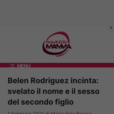
Vai
al
contenuto
MENU
Belen Rodriguez incinta:
svelato il nome e il sesso
del secondo figlio
1 Febbraio 2021
di
Maria Sole Bosaia