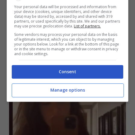
il nome per la sorellina di Santiago: Tabita
.
Your personal data will be processed and information from
your device (cookies, unique identifiers, and other device
In una vecchia intervista infatti aveva
data) may be stored by, accessed by and shared with 319
partners, or used specifically by this site. We and our partners
espresso una preferenza per questo nome.
may use precise geolocation data.
List of partners.
Some vendors may process your personal data on the basis
of legitimate interest, which you can object to by managing
your options below. Look for a link at the bottom of this page
or in the site menu to manage or withdraw consent in privacy
and cookie settings.
Consent
Manage options