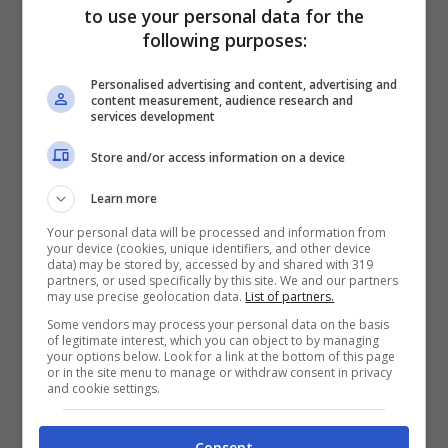
l’atteso confronto padre-figlio
che,
to use your personal data for the
tuttavia, non è stato molto apprezzato dai
following purposes:
telespettatori.
In questi giorni, infatti, lo
Personalised advertising and content, advertising and
stesso Walter Zenga è stato colpito da
content measurement, audience research and
services development
pesanti minacce a seguito di quanto
Store and/or access information on a device
accaduto proprio all’interno della casa del
Learn more
Grande Fratello.
Your personal data will be processed and information from
your device (cookies, unique identifiers, and other device
Un nuovo confronto è andato in onda
data) may be stored by, accessed by and shared with 319
partners, or used specifically by this site. We and our partners
may use precise geolocation data.
List of partners.
proprio questa sera e, aperto il
Some vendors may process your personal data on the basis
collegamento, il conduttore Alfonso
of legitimate interest, which you can object to by managing
your options below. Look for a link at the bottom of this page
Signorini ha parlato ad Andrea,
or in the site menu to manage or withdraw consent in privacy
and cookie settings.
raccontadogli delle dichiarazioni fatte dal
padre negli ultimi giorni.
Nell’intervista,
Consent