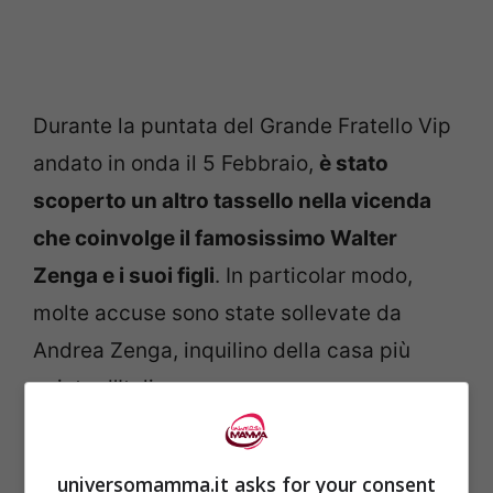
Durante la puntata del Grande Fratello Vip
andato in onda il 5 Febbraio,
è stato
scoperto un altro tassello nella vicenda
che coinvolge il famosissimo Walter
Zenga e i suoi figli
. In particolar modo,
molte accuse sono state sollevate da
Andrea Zenga, inquilino della casa più
spiata d’Italia.
Solo la scorsa settimana, c’era stato
universomamma.it asks for your consent