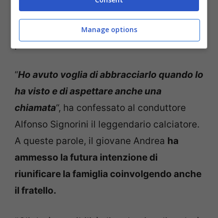
Walter ha ammesso i propri errori
sottolineando che nessun genitore è
Manage options
perfetto.
“
Ho avuto voglia di abbracciarlo quando lo
ha visto e di aspettare anche una
chiamata
“, ha confessato al conduttore
Alfonso Signorini il leggendario calciatore.
A queste parole, il giovane Andrea
ha
ammesso la futura intenzione di
riunificare la famiglia coinvolgendo anche
il fratello.