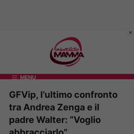
Vai
al
contenuto
MENU
GFVip, l’ultimo confronto
tra Andrea Zenga e il
padre Walter: “Voglio
abbracciarlo”