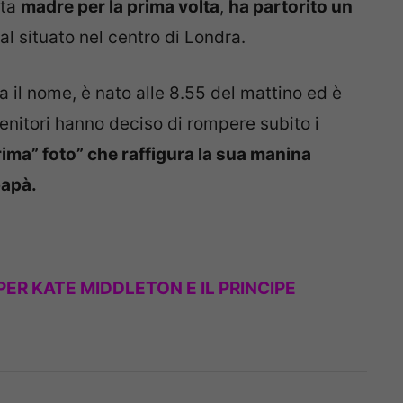
ata
madre per la prima volta
,
ha partorito un
l situato nel centro di Londra.
ra il nome, è nato alle 8.55 del mattino ed è
genitori hanno deciso di rompere subito i
rima” foto” che raffigura la sua manina
papà.
PER KATE MIDDLETON E IL PRINCIPE