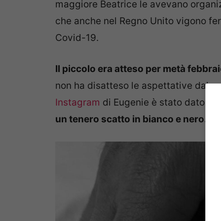
maggiore Beatrice le avevano organi
che anche nel Regno Unito vigono ferr
Covid-19.
Il piccolo era atteso per metà febbra
non ha disatteso le aspettative dal m
Instagram
di Eugenie è stato dato
l’a
un tenero scatto in bianco e nero.