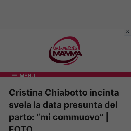
Vai
al
contenuto
MENU
Cristina Chiabotto incinta
svela la data presunta del
parto: “mi commuovo” |
FOTO