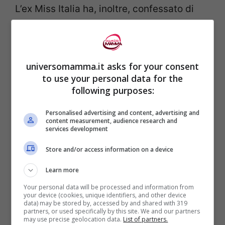
L’ex Miss Italia ha, inoltre, confessato di
aver già deciso il
nome della piccola
insieme al marito Marco Roscio, ma di
volerlo rendere noto solo più in là. A tal
universomamma.it asks for your consent
proposito, infatti, ha spiegato che
to use your personal data for the
following purposes:
mancano pochissimi giorni prima che
cominci a dare qualche indizio in più sul
Personalised advertising and content, advertising and
content measurement, audience research and
nome della bambina: “
Rimanete connessi
”,
services development
ha scritto.
Store and/or access information on a device
Learn more
Cristina Chiabotto sta già
Your personal data will be processed and information from
preparando la cameretta della
your device (cookies, unique identifiers, and other device
data) may be stored by, accessed by and shared with 319
piccola
partners, or used specifically by this site. We and our partners
may use precise geolocation data.
List of partners.