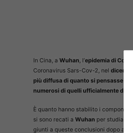
In Cina, a
Wuhan
, l’
epidemia di Covi
Coronavirus Sars-Cov-2, nel
dicembr
più diffusa di quanto si pensasse
. I
c
numerosi di quelli ufficialmente dichi
È quanto hanno stabilito i component
si sono recati a
Wuhan
per studiare l’
giunti a queste conclusioni dopo ave