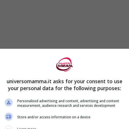
d-19
, la malattia causata dal nuovo
e del 2019
, data ufficiale di inizio, era
molto
asi
, quasi sicuramente, erano
molto più
universomamma.it asks for your consent to use
your personal data for the following purposes:
arati
dalle autorità sanitarie cinesi.
Personalised advertising and content, advertising and content
i della
missione OMS
che lo scorso gennaio
measurement, audience research and services development
origine della pandemia
. Gli ispettori sono
Store and/or access information on a device
r scoperto che
già a dicembre del 2019
erano