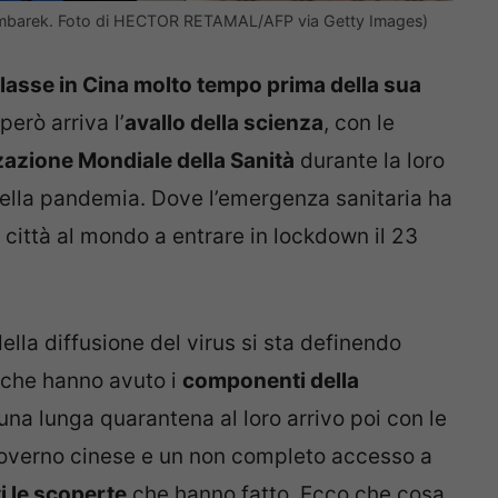
 Embarek. Foto di HECTOR RETAMAL/AFP via Getty Images)
asse in Cina molto tempo prima della sua
erò arriva l’
avallo della scienza
, con le
zzazione Mondiale della Sanità
durante la loro
 della pandemia. Dove l’emergenza sanitaria ha
 città al mondo a entrare in lockdown il 23
ella diffusione del virus si sta definendo
che hanno avuto i
componenti della
una lunga quarantena al loro arrivo poi con le
governo cinese e un non completo accesso a
i le scoperte
che hanno fatto. Ecco che cosa