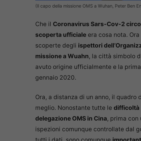
(Il capo della missione OMS a Wuhan, Peter Ben
Che il
Coronavirus Sars-Cov-2 circol
scoperta ufficiale
era cosa nota. Ora p
scoperte degli
ispettori dell’Organi
missione a Wuahn
, la città simbolo
avuto origine ufficialmente e la prima
gennaio 2020.
Ora, a distanza di un anno, il quadro d
meglio. Nonostante tutte le
difficoltà
delegazione OMS in Cina
, prima con 
ispezioni comunque controllate dal 
tutti i dati, sono comunque
important