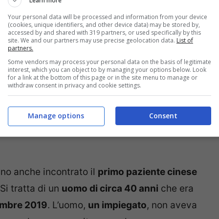
Learn more
l Coronavirus
. Segno evidente che
l’infezione
Your personal data will be processed and information from your device
(cookies, unique identifiers, and other device data) may be stored by,
accessed by and shared with 319 partners, or used specifically by this
site. We and our partners may use precise geolocation data.
List of
partners.
da Sars-CoV-2
potrebbero essersi verificati
Some vendors may process your personal data on the basis of legitimate
interest, which you can object to by managing your options below. Look
, in un primo momento finiti sotto accusa, e
for a link at the bottom of this page or in the site menu to manage or
withdraw consent in privacy and cookie settings.
nfezioni avrebbero
circolato sotto traccia
, in
 (scambiate per un’altra malattia), fino
Manage options
Consent
n
, dove si è verificato il
primo grande
no anche incontrato il
primo paziente cinese
Si tratta di un
uomo di circa 40 anni
che era
cembre 2019
. L’uomo,
un impiegato
, non aveva